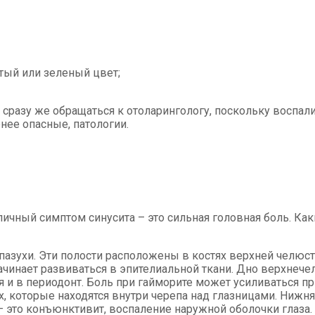
тый или зеленый цвет;
о сразу же обращаться к отоларингологу, поскольку воспа
нее опасные, патологии.
пичный симптом синусита – это сильная головная боль. Ка
азухи. Эти полости расположены в костях верхней челюст
ачинает развиваться в эпителиальной ткани. Дно верхнечел
 и в периодонт. Боль при гайморите может усиливаться п
, которые находятся внутри черепа над глазницами. Нижняя
 это конъюнктивит, воспаление наружной оболочки глаза.