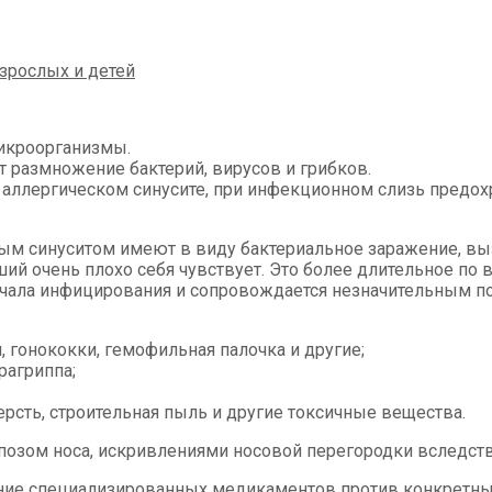
икроорганизмы.
т размножение бактерий, вирусов и грибков.
 аллергическом синусите, при инфекционном слизь предох
ым синуситом имеют в виду бактериальное заражение, вы
вший очень плохо себя чувствует. Это более длительное п
ачала инфицирования и сопровождается незначительным п
, гонококки, гемофильная палочка и другие;
рагриппа;
сть, строительная пыль и другие токсичные вещества.
ипозом носа, искривлениями носовой перегородки вследст
ение специализированных медикаментов против конкретных