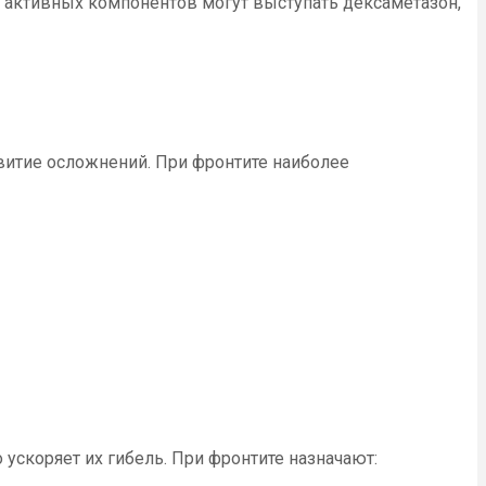
и активных компонентов могут выступать дексаметазон,
итие осложнений. При фронтите наиболее
ускоряет их гибель. При фронтите назначают: