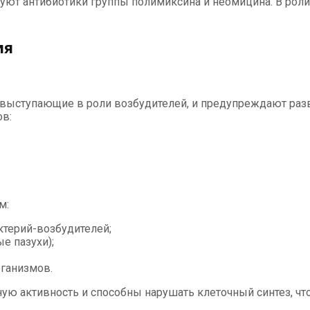
вуют антибиотики группы полимиксина и неомицина. В рол
ия
выступающие в роли возбудителей, и предупреждают разв
в:
м:
терий-возбудителей;
е пазухи);
рганизмов.
 активность и способны нарушать клеточный синтез, что 