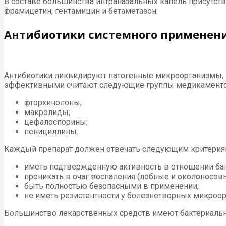
В составе большинства интраназальных капель присутст
фрамицетин, гентамицин и бетаметазон.
Антибиотики системного применен
Антибиотики ликвидируют патогенные микроорганизмы, 
эффективными считают следующие группы медикаменто
фторхинолоны;
макролиды;
цефалоспорины;
пенициллины.
Каждый препарат должен отвечать следующим критерия
иметь подтвержденную активность в отношении бак
проникать в очаг воспаления (лобные и околоносовы
быть полностью безопасными в применении;
не иметь резистентности у болезнетворных микроо
Большинство лекарственных средств имеют бактериальную