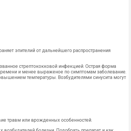
раняет эпителий от дальнейшего распространения
званное стрептококковой инфекцией. Острая форма
о времени и менее выраженое по симптомам заболевание.
овышением температуры. Возбудителями синусита могут
вие травм или врожденных особенностей.
 возбудителей болезни. Подобрать препарат и как