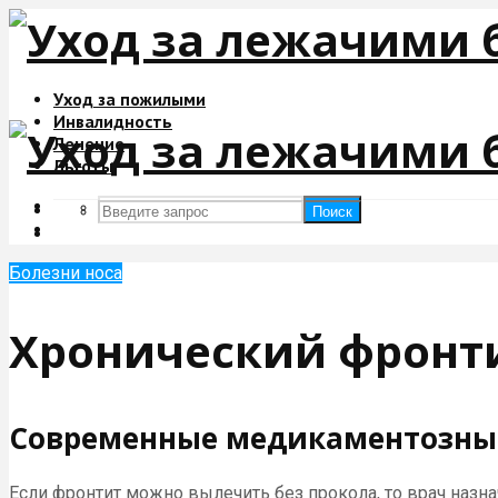
Уход за пожилыми
Инвалидность
Лечение
Льготы
Поиск
Поиск
Болезни носа
Хронический фронт
Современные медикаментозны
Если фронтит можно вылечить без прокола, то врач наз