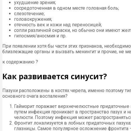
ухудшение зрения;
сосредоточенная в одном месте головная боль;
слезотечение;
головокружения;
отечность век и кожи над переносицей;
сопли различной окраски, но обычно они имеют жел
гипосмия/аносмия и пр.
При появлении хотя бы части этих признаков, необходим
близлежащие органы и вызвать менингит и прочие, не ме
к содержанию ?
Как развивается синусит?
Пазухи расположены в костях черепа, именно поэтому ти
основного очага воспаления?
Гайморит поражает верхнечелюстные придаточные п
путем инфекция проникает в пространство пазух и н
челюсти. Поэтому инфекция может распространяться
Фронтит локализуется в лобных придаточных пазухах
глазницы. Самое популярное осложнение фронтита –