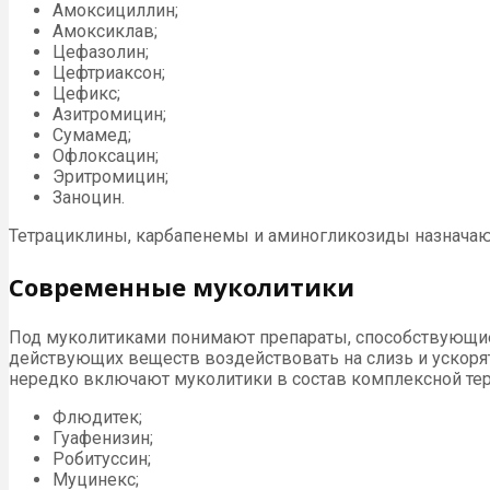
Амоксициллин;
Амоксиклав;
Цефазолин;
Цефтриаксон;
Цефикс;
Азитромицин;
Сумамед;
Офлоксацин;
Эритромицин;
Заноцин.
Тетрациклины, карбапенемы и аминогликозиды назначают 
Современные муколитики
Под муколитиками понимают препараты, способствующи
действующих веществ воздействовать на слизь и ускорят
нередко включают муколитики в состав комплексной тер
Флюдитек;
Гуафенизин;
Робитуссин;
Муцинекс;