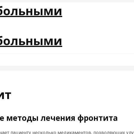
ит
е методы лечения фронтита
начает пациенту несколько медикаментов, позволяющих ул