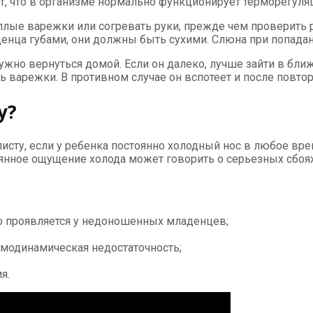
ит, что в организме нормально функционирует терморегул
лые варежки или согревать руки, прежде чем проверить р
аденца губами, они должны быть сухими. Слюна при попад
жно вернуться домой. Если он далеко, лучше зайти в ближ
ь варежки. В противном случае он вспотеет и после повто
у?
ту, если у ребенка постоянно холодный нос в любое время 
нное ощущение холода может говорить о серьезных сбоях
то проявляется у недоношенных младенцев;
емодинамическая недостаточность;
я.