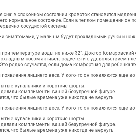
 сна: в спокойном состоянии кровоток становится медле
 его нормальное состояние. Если в теплом помещении он п
сердечно-сосудистой системы.
 симптомами, у малыша будут прохладными ручки и нож
при температуре воды не ниже 32°. Доктор Комаровский о
рохладным носом активен, радуется и с удовольствием пл
то редко случается, если дома комфортная для ребенка тем
оявления лишнего веса. У кого-то он появляются еще во в
крытые купальники и короткие шорты…
 делали комплименты вашей безупречной фигуре.
ется, что былые времена уже никогда не вернуть.
оявления лишнего веса. У кого-то он появляются еще во в
крытые купальники и короткие шорты…
 делали комплименты вашей безупречной фигуре.
ется, что былые времена уже никогда не вернуть.