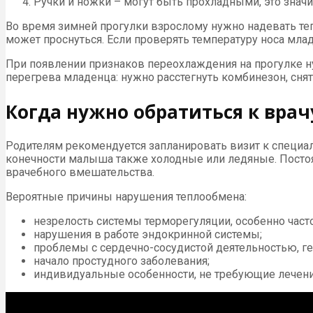
Ручки и ножки – могут быть прохладными, это знач
Во время зимней прогулки взрослому нужно надевать теп
может проснуться. Если проверять температуру носа мл
При появлении признаков переохлаждения на прогулке ну
перегрева младенца: нужно расстегнуть комбинезон, снят
Когда нужно обратиться к врач
Родителям рекомендуется запланировать визит к специалис
конечности малыша также холодные или ледяные. Постоя
врачебного вмешательства.
Вероятные причины нарушения теплообмена:
незрелость системы терморегуляции, особенно час
нарушения в работе эндокринной системы;
проблемы с сердечно-сосудистой деятельностью, г
начало простудного заболевания;
индивидуальные особенности, не требующие лечени