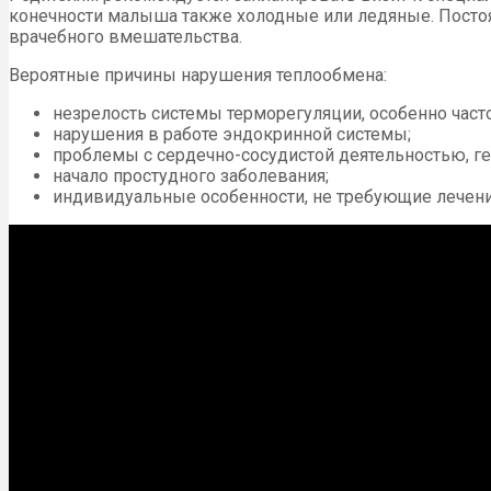
конечности малыша также холодные или ледяные. Постоя
врачебного вмешательства.
Вероятные причины нарушения теплообмена:
незрелость системы терморегуляции, особенно час
нарушения в работе эндокринной системы;
проблемы с сердечно-сосудистой деятельностью, г
начало простудного заболевания;
индивидуальные особенности, не требующие лечени