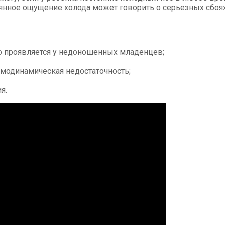
нное ощущение холода может говорить о серьезных сбоях
то проявляется у недоношенных младенцев;
емодинамическая недостаточность;
я.