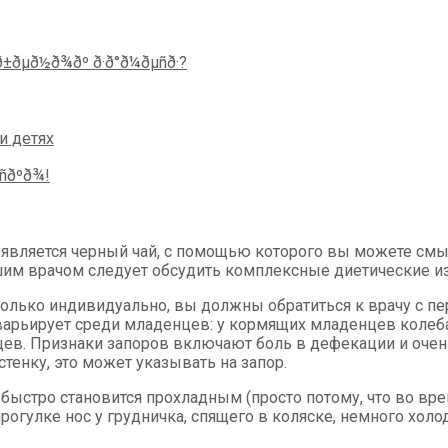
вляется черный чай, с помощью которого вы можете смы
ашим врачом следует обсудить комплексные диетические и
лько индивидуально, вы должны обратиться к врачу с пе
 варьирует среди младенцев: у кормящих младенцев колеб
цев. Признаки запоров включают боль в дефекации и оче
тенку, это может указывать на запор.
к быстро становится прохладным (просто потому, что во вре
прогулке нос у грудничка, спящего в коляске, немного холо