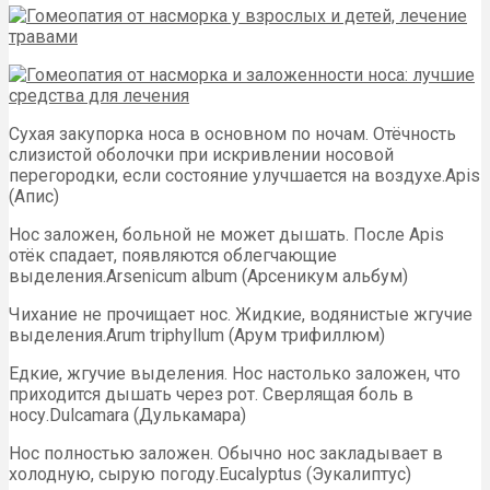
Сухая закупорка носа в основном по ночам. Отёчность
слизистой оболочки при искривлении носовой
перегородки, если состояние улучшается на воздухе.Apis
(Апис)
Нос заложен, больной не может дышать. После Apis
oтёк спадает, появляются облегчающие
выделения.Arsenicum album (Арсеникум альбум)
Чихание не прочищает нос. Жидкие, водянистые жгучие
выделения.Arum triphyllum (Арум трифиллюм)
Едкие, жгучие выделения. Нос настолько заложен, что
приходится дышать через рот. Сверлящая боль в
носу.Dulcamara (Дулькамара)
Нос полностью заложен. Обычно нос закладывает в
холодную, сырую погоду.Eucalyptus (Эукалиптус)