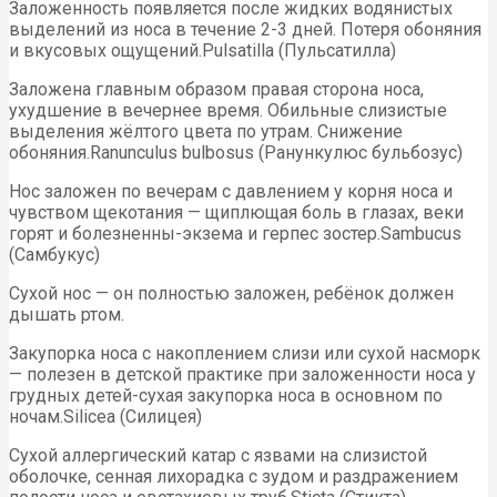
Заложенность появляется после жидких водянистых
выделений из носа в течение 2-3 дней. Потеря обоняния
и вкусовых ощущений.Pulsatilla (Пульсатилла)
Заложена главным образом правая сторона носа,
ухудшение в вечернее время. Обильные слизистые
выделения жёлтого цвета по утрам. Снижение
обоняния.Ranunculus bulbosus (Ранункулюс бульбозус)
Нос заложен по вечерам с давлением у корня носа и
чувством щекотания — щиплющая боль в глазах, веки
горят и болезненны-экзема и герпес зостер.Sambucus
(Самбукус)
Сухой нос — он полностью заложен, ребёнок должен
дышать ртом.
Закупорка носа с накоплением слизи или сухой насморк
— полезен в детской практике при заложенности носа у
грудных детей-сухая закупорка носа в основном по
ночам.Silicea (Силицея)
Сухой аллергический катар с язвами на слизистой
оболочке, сенная лихорадка с зудом и раздражением