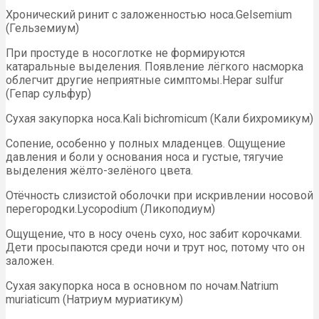
Хронический ринит с заложенностью носа.Gelsemium
(Гельземиум)
При простуде в носоглотке не формируются
катаральные выделения. Появление лёгкого насморка
облегчит другие неприятные симптомы.Hepar sulfur
(Гепар сульфур)
Сухая закупорка носа.Kali bichromicum (Кали бихромикум)
Сопение, особенно у полных младенцев. Ощущение
давления и боли у основания носа и густые, тягучие
выделения жёлто-зелёного цвета.
Отёчность слизистой оболочки при искривлении носовой
перегородки.Lycopodium (Ликоподиум)
Ощущение, что в носу очень сухо, нос забит корочками.
Дети просыпаются среди ночи и трут нос, потому что он
заложен.
Сухая закупорка носа в основном по ночам.Natrium
muriaticum (Натриум муриатикум)