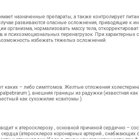
мает назначенные препараты, а также контролирует питан
лучае развиваются опасные осложнения, приводящие к инв
 организма, нормализовать массу тела, откорректировать
сов и психоэмоциональных перенагрузок. При характерных
возможность избежать тяжелых осложнений.
ют каких – либо симптомов. Желтые отложения холестерин
palpebrarum ), внешняя границы из радужки (известная как 
звестный как сухожилие ксантомы ).
иводит к атеросклерозу , основной причиной сердечно – с
сердца (атеросклероз коронарных артерий , снабжающих с