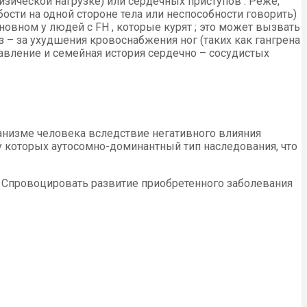
изической нагрузке) или сердечных приступов . Реже,
ости на одной стороне тела или неспособности говорить)
новном у людей с FH , которые курят ; это может вызвать
– за ухудшения кровоснабжения ног (таких как гангрена
 давление и семейная история сердечно – сосудистых
ганизме человека вследствие негативного влияния
у которых аутосомно-доминантный тип наследования, что
. Спровоцировать развитие приобретенного заболевания