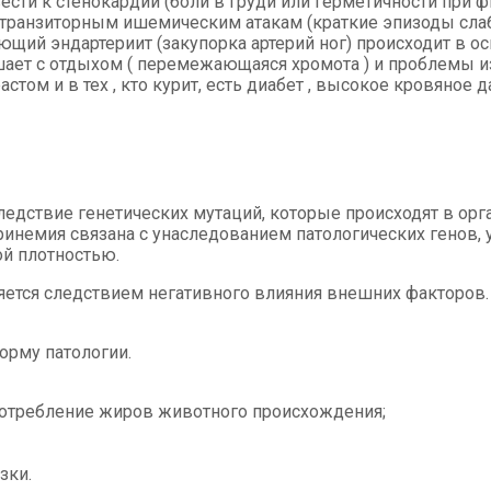
сти к стенокардии (боли в груди или герметичности при ф
к транзиторным ишемическим атакам (краткие эпизоды слаб
ющий эндартериит (закупорка артерий ног) происходит в ос
ет с отдыхом ( перемежающаяся хромота ) и проблемы из 
астом и в тех , кто курит, есть диабет , высокое кровяное
ледствие генетических мутаций, которые происходят в ор
инемия связана с унаследованием патологических генов, 
ой плотностью.
ляется следствием негативного влияния внешних факторов
орму патологии.
отребление жиров животного происхождения;
зки.