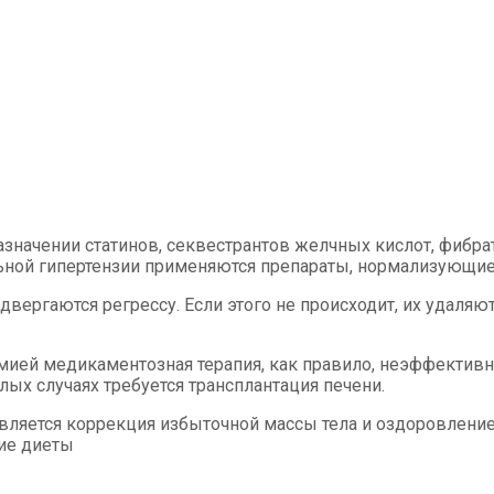
азначении статинов, секвестрантов желчных кислот, фибра
ьной гипертензии применяются препараты, нормализующие
вергаются регрессу. Если этого не происходит, их удаля
.
ией медикаментозная терапия, как правило, неэффективна
х случаях требуется трансплантация печени.
яется коррекция избыточной массы тела и оздоровление 
ние диеты