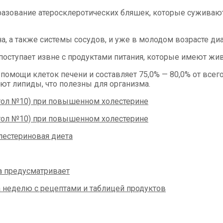
разование атеросклеротических бляшек, которые суживаю
а, а также системы сосудов, и уже в молодом возрасте ди
оступает извне с продуктами питания, которые имеют жи
омощи клеток печени и составляет 75,0% — 80,0% от всего
ают липиды, что полезны для организма.