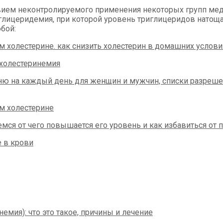
ием неконтролируемого применения некоторых групп меди
глицеридемия, при которой уровень триглицеридов натоща
бой: