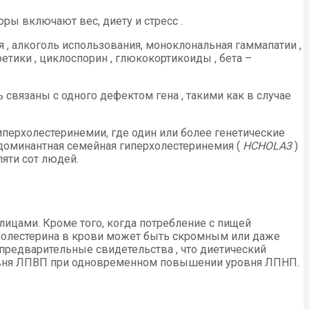
оры включают вес, диету и стресс .
я , алкоголь использования, моноклональная гаммапатии ,
ретики , циклоспорин , глюкокортикоиды , бета –
связаны с одного дефектом гена , такими как в случае
иперхолестеринемии, где один или более генетические
 доминантная семейная гиперхолестеринемия (
HCHOLA3
)
пяти сот людей.
лицами. Кроме того, когда потребление с пищей
ия холестерина в крови может быть скромным или даже
предварительные свидетельства , что диетический
уровня ЛПВП при одновременном повышении уровня ЛПНП.