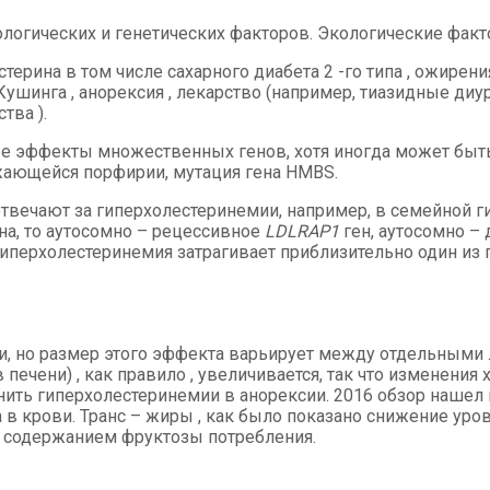
кологических и генетических факторов. Экологические факт
ерина в том числе сахарного диабета 2 -го типа , ожирени
Кушинга , анорексия , лекарство (например, тиазидные диу
тва ).
ые эффекты множественных генов, хотя иногда может быть 
жающейся порфирии, мутация гена HMBS.
твечают за гиперхолестеринемии, например, в семейной г
на, то аутосомно – рецессивное
LDLRAP1
ген, аутосомно –
гиперхолестеринемия затрагивает приблизительно один из 
и, но размер этого эффекта варьирует между отдельными 
 печени) , как правило , увеличивается, так что изменен
ть гиперхолестеринемии в анорексии. 2016 обзор нашел 
а в крови. Транс – жиры , как было показано снижение 
 содержанием фруктозы потребления.