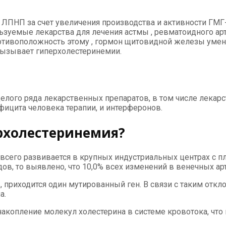
ЛПНП за счет увеличения производства и активности ГМГ-
ьзуемые лекарства для лечения астмы , ревматоидного арт
отивоположность этому , гормон щитовидной железы умен
вызывает гиперхолестеринемии.
ого ряда лекарственных препаратов, в том числе лекарст
ицита человека терапии, и интерферонов.
рхолестеринемия?
всего развивается в крупных индустриальных центрах с пл
ов, то выявлено, что 10,0% всех изменений в венечных ар
, приходится один мутированный ген. В связи с таким отк
а.
 накопление молекул холестерина в системе кровотока, чт