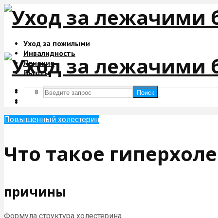
Уход за пожилыми
Инвалидность
Лечение
Льготы
Поиск
Поиск
Повышенный холестерин
Что такое гиперхол
причины
Формула структура холестерина