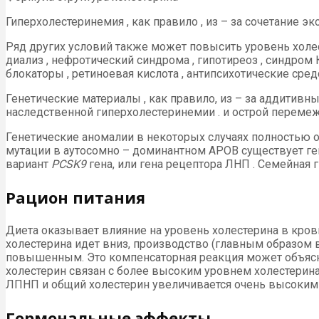
Гиперхолестеринемия , как правило , из – за сочетание э
Ряд других условий также может повысить уровень холест
диализ , нефротический синдрома , гипотиреоз , синдром 
блокаторы , ретиноевая кислота , антипсихотические средс
Генетические материалы , как правило, из – за аддитивн
наследственной гиперхолестеринемии . и острой переме
Генетические аномалии в некоторых случаях полностью о
мутации в аутосомно – доминантном APOB существует ге
вариант
PCSK9
гена, или гена рецептора ЛНП . Семейная 
Рацион питания
Диета оказывает влияние на уровень холестерина в кров
холестерина идет вниз, производство (главным образом в
повышенным. Это компенсаторная реакция может объясни
холестерин связан с более высоким уровнем холестерин
ЛПНП и общий холестерин увеличивается очень высоким
Гормональные эффекты