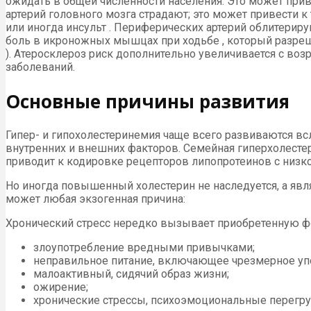
ожидать в общей численности населения. Это может приве
артерий головного мозга страдают; это может привести 
или иногда инсульт . Периферических артерий облитериру
боль в икроножных мышцах при ходьбе , который разреша
). Атеросклероз риск дополнительно увеличивается с возр
заболеваний.
Основные причины развития
Гипер- и гипохолестеринемия чаще всего развиваются вс
внутренних и внешних факторов. Семейная гиперхолестер
приводит к кодировке рецепторов липопротеинов с низк
Но иногда повышенный холестерин не наследуется, а яв
может любая экзогенная причина:
Хронический стресс нередко вызывает приобретенную ф
злоупотребление вредными привычками;
неправильное питание, включающее чрезмерное уп
малоактивный, сидячий образ жизни;
ожирение;
хронические стрессы, психоэмоциональные перегру