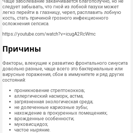
Чаще заболевание заканчивается благополучно, но не
следует забывать, что гной из лобной пазухи может
легко перейти в глазницу, череп, расплавить лобную
кость, стать причиной грозного инфекционного
осложнения сепсиса.
https://youtube.com/watch?v=icugA2RcWmc
Причины
Факторы, влекущие к развитию фронтального синусита
довольно разные, чаще всего это бактериальные или
вирусные поражения, сбои в иммунитете и ряд других
состояний:
проникновение стрептококков;
аллергический насморк, астма;
загрязненная экологическая среда;
не долеченные кариозные зубы;
нахождение в прокуренных помещениях;
врожденные особенности;
муковисцидоз;
частое ныряние.