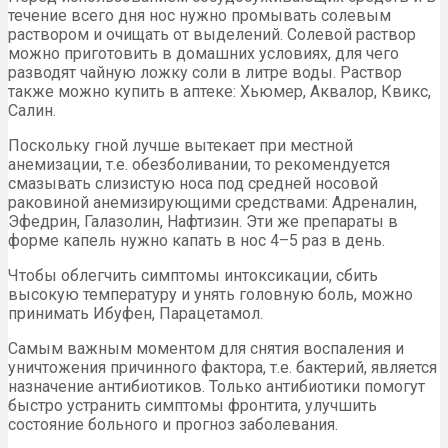
течение всего дня нос нужно промывать солевым
раствором и очищать от выделений. Солевой раствор
можно приготовить в домашних условиях, для чего
разводят чайную ложку соли в литре воды. Раствор
также можно купить в аптеке: Хьюмер, Аквалор, Квикс,
Салин.
Поскольку гной лучше вытекает при местной
анемизации, т.е. обезболивании, то рекомендуется
смазывать слизистую носа под средней носовой
раковиной анемизирующими средствами: Адреналин,
Эфедрин, Галазолин, Нафтизин. Эти же препараты в
форме капель нужно капать в нос 4–5 раз в день.
Чтобы облегчить симптомы интоксикации, сбить
высокую температуру и унять головную боль, можно
принимать Ибуфен, Парацетамол.
Самым важным моментом для снятия воспаления и
уничтожения причинного фактора, т.е. бактерий, является
назначение антибиотиков. Только антибиотики помогут
быстро устранить симптомы фронтита, улучшить
состояние больного и прогноз заболевания.