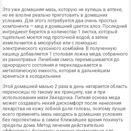
Это уже домашняя мазь, которую не купишь в аптеке,
но ее вполне реально приготовить в домашних
условиях. Для этого потребуется два очень простых
компонента — мед и домашний цветок алоэ. Последний
ингредиент берется в количестве 1 листка, который
тщательно моется под проточной водой, а затем
измельчается в мясорубке или с помощью
электрического кухонного комбайна. В полученную
кашицу добавляется 1 столовая ложка меда, собранного
из разнотравья. Лечебная смесь перемешивается до
однородного состояния и перекладывается в
металлическую емкость, которая в дальнейшем
храниться в холодильнике.
Этой домашней мазью 2 раза в день натирается область
переносицы по такому же принципу, как и при
использовании мази Звездочка. Липкая основа меда
может создавать некий дискомфорт после нанесения
лекарства на кожу лобной доли головы, поэтому лучше
всего применять мазь находясь в домашних условиях
без перспективы в самое ближайшее время покинуть
пределы дома. Метод лечения действительно
эффективен, безопасен и может применяться для