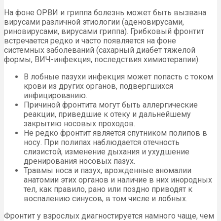
На фоне ОРВИ и гриппа болезнь может быть вызвана
вирусами различной этиологии (аденовирусами,
риновирусами, вирусами гриппа). Грибковый фронтит
встречается редко и часто появляется на фоне
системных заболеваний (сахарный диабет тяжелой
формы, ВИЧ-инфекция, последствия химиотерапии).
В лобные пазухи инфекция может попасть с током
крови из других органов, подвергшихся
инфицированию.
Причиной фронтита могут быть аллергические
реакции, приведшие к отеку и дальнейшему
закрытию носовых проходов.
Не редко фронтит является спутником полипов в
носу. При полипах наблюдается отечность
слизистой, изменение дыхания и ухудшение
дренирования носовых пазух.
Травмы носа и пазух, врожденные аномалии
анатомии этих органов и наличие в них инородных
тел, как правило, рано или поздно приводят к
воспалению синусов, в том числе и лобных.
Фронтит у взрослых диагностируется намного чаще, чем