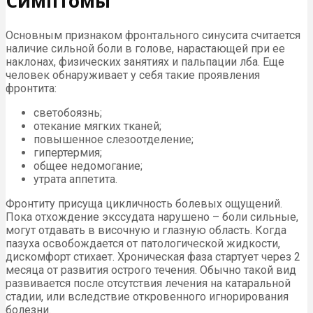
Симптомы
Основным признаком фронтального синусита считается
наличие сильной боли в голове, нарастающей при ее
наклонах, физических занятиях и пальпации лба. Еще
человек обнаруживает у себя такие проявления
фронтита:
светобоязнь;
отекание мягких тканей;
повышенное слезоотделение;
гипертермия;
общее недомогание;
утрата аппетита.
Фронтиту присуща цикличность болевых ощущений.
Пока отхождение экссудата нарушено – боли сильные,
могут отдавать в височную и глазную область. Когда
пазуха освобождается от патологической жидкости,
дискомфорт стихает. Хроническая фаза стартует через 2
месяца от развития острого течения. Обычно такой вид
развивается после отсутствия лечения на катаральной
стадии, или вследствие откровенного игнорирования
болезни.