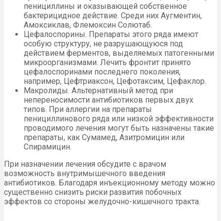
пенициллины и оказывающей собственное
бактерицидное действие. Среди них Аугментин,
Амоксиклав, Флемоксин Солютаб.
Цефалоспорины. Препараты этого ряда имеют
особую структуру, не разрушающуюся под
действием ферментов, выделяемых патогенными
микроорганизмами. Лечить фронтит принято
цефалоспоринами последнего поколения,
например, Цефтриаксон, Цефотаксим, Цефаклор.
Макролиды. Альтернативный метод при
непереносимости антибиотиков первых двух
типов. При аллергии на препараты
пенициллинового ряда или низкой эффективности
проводимого лечения могут быть назначены такие
препараты, как Сумамед, Азитромицин или
Спирамицин.
При назначении лечения обсудите с врачом
возможность внутримышечного введения
антибиотиков. Благодаря инъекционному методу можно
существенно снизить риски развития побочных
эффектов со стороны желудочно-кишечного тракта.