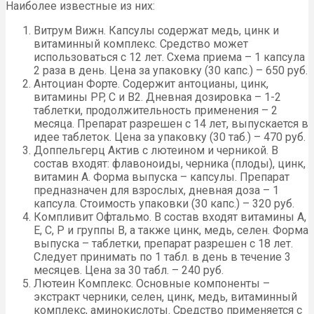
Наиболее известные из них:
Витрум Вижн. Капсулы содержат медь, цинк и
витаминный комплекс. Средство может
использоваться с 12 лет. Схема приема – 1 капсула
2 раза в день. Цена за упаковку (30 капс.) – 650 руб.
Антоциан Форте. Содержит антоцианы, цинк,
витамины PP, C и B2. Дневная дозировка – 1-2
таблетки, продолжительность применения – 2
месяца. Препарат разрешен с 14 лет, выпускается в
идее таблеток. Цена за упаковку (30 таб.) – 470 руб.
Доппельгерц Актив с лютеином и черникой. В
состав входят: флавоноиды, черника (плоды), цинк,
витамин A. Форма выпуска – капсулы. Препарат
предназначен для взрослых, дневная доза – 1
капсула. Стоимость упаковки (30 капс.) – 320 руб.
Компливит Офтальмо. В состав входят витамины A,
E, C, P и группы B, а также цинк, медь, селен. Форма
выпуска – таблетки, препарат разрешен с 18 лет.
Следует принимать по 1 табл. в день в течение 3
месяцев. Цена за 30 табл. – 240 руб.
Лютеин Комплекс. Основные компоненты –
экстракт черники, селен, цинк, медь, витаминный
комплекс, аминокислоты. Средство применяется с