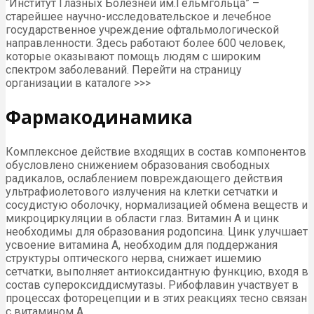
“Институт Глазных Болезней им.Гельмгольца” –
старейшее научно-исследовательское и лечебное
государственное учреждение офтальмологической
направленности. Здесь работают более 600 человек,
которые оказывают помощь людям с широким
спектром заболеваний. Перейти на страницу
организации в каталоге >>>
Фармакодинамика
Комплексное действие входящих в состав компонентов
обусловлено снижением образования свободных
радикалов, ослаблением повреждающего действия
ультрафиолетового излучения на клетки сетчатки и
сосудистую оболочку, нормализацией обмена веществ и
микроциркуляции в области глаз. Витамин А и цинк
необходимы для образования родопсина. Цинк улучшает
усвоение витамина А, необходим для поддержания
структуры оптического нерва, снижает ишемию
сетчатки, выполняет антиоксидантную функцию, входя в
состав супероксиддисмутазы. Рибофлавин участвует в
процессах фоторецепции и в этих реакциях тесно связан
с витамином А