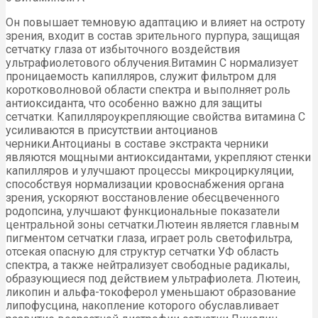
Он повышает темновую адаптацию и влияет на остроту
зрения, входит в состав зрительного пурпура, защищая
сетчатку глаза от избыточного воздействия
ультрафиолетового облучения.Витамин С нормализует
проницаемость капилляров, служит фильтром для
коротковолновой области спектра и выполняет роль
антиоксиданта, что особенно важно для защиты
сетчатки. Капилляроукрепляющие свойства витамина С
усиливаются в присутствии антоцианов
черники.Антоцианы в составе экстракта черники
являются мощными антиоксидантами, укрепляют стенки
капилляров и улучшают процессы микроциркуляции,
способствуя нормализации кровоснабжения органа
зрения, ускоряют восстановление обесцвеченного
родопсина, улучшают функциональные показатели
центральной зоны сетчатки.Лютеин является главным
пигментом сетчатки глаза, играет роль светофильтра,
отсекая опасную для структур сетчатки УФ область
спектра, а также нейтрализует свободные радикалы,
образующиеся под действием ультрафиолета. Лютеин,
ликопин и альфа-токоферол уменьшают образование
липофусцина, накопление которого обуславливает