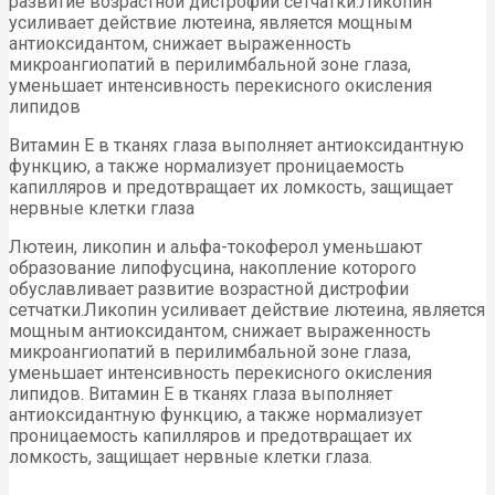
развитие возрастной дистрофии сетчатки.Ликопин
усиливает действие лютеина, является мощным
антиоксидантом, снижает выраженность
микроангиопатий в перилимбальной зоне глаза,
уменьшает интенсивность перекисного окисления
липидов
Витамин Е в тканях глаза выполняет антиоксидантную
функцию, а также нормализует проницаемость
капилляров и предотвращает их ломкость, защищает
нервные клетки глаза
Лютеин, ликопин и альфа-токоферол уменьшают
образование липофусцина, накопление которого
обуславливает развитие возрастной дистрофии
сетчатки.Ликопин усиливает действие лютеина, является
мощным антиоксидантом, снижает выраженность
микроангиопатий в перилимбальной зоне глаза,
уменьшает интенсивность перекисного окисления
липидов. Витамин Е в тканях глаза выполняет
антиоксидантную функцию, а также нормализует
проницаемость капилляров и предотвращает их
ломкость, защищает нервные клетки глаза.