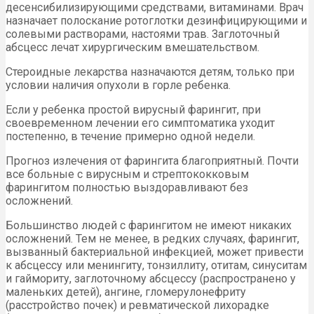
десенсибилизирующими средствами, витаминами. Врач
назначает полоскание ротоглотки дезинфицирующими и
солевыми растворами, настоями трав. Заглоточный
абсцесс лечат хирургическим вмешательством.
Стероидные лекарства назначаются детям, только при
условии наличия опухоли в горле ребенка.
Если у ребенка простой вирусный фарингит, при
своевременном лечении его симптоматика уходит
постепенно, в течение примерно одной недели.
Прогноз излечения от фарингита благоприятный. Почти
все больные с вирусным и стрептококковым
фарингитом полностью выздоравливают без
осложнений.
Большинство людей с фарингитом не имеют никаких
осложнений. Тем не менее, в редких случаях, фарингит,
вызванный бактериальной инфекцией, может привести
к абсцессу или менингиту, тонзиллиту, отитам, синуситам
и гаймориту, заглоточному абсцессу (распространено у
маленьких детей), ангине, гломерулонефриту
(расстройство почек) и ревматической лихорадке