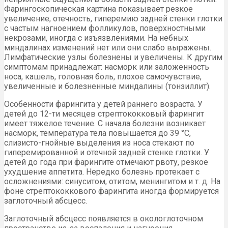
Фарингоскопическая картина показывает резкое
увеличение, отечность, гиперемию задней стенки глотки
с частым нагноением фолликулов, поверх­ностными
некрозами, иногда с изъязвлениями. На небных
миндалинах изменений нет или они слабо выражены.
Лимфатические узлы болезнены и увеличены. К другим
симптомам принадлежат: насморк или заложенность
носа, кашель, головная боль, плохое самочувствие,
увеличенные и болезненные миндалины (тонзиллит).
Особенности фарингита у детей раннего возраста. У
детей до 12-ти месяцев стрептококковый фарингит
имеет тяжелое течение. С начала болезни возникает
насморк, температура тела повышается до 39 °С,
слизисто-гнойные выделения из носа стекают по
гиперемированной и отечной задней стенке глотки. У
детей до года при фарингите отмечают рвоту, резкое
ухудшение аппетита. Нередко болезнь протекает с
осложнениями: синуситом, отитом, менингитом и т. д. На
фоне стрептококкового фарингита иногда формируется
заглоточный абсцесс.
Заглоточный абсцесс появляется в окологлоточном