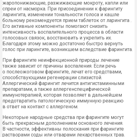
жаропонижающие, разжижающие мокроту, капли или
спреи от насморка. При присоединении к фарингиту
ларингита, изменении тональности голоса и кашле
больному рекомендуется прием таблеток от ларингита .
Его активные компоненты помогают снизить
интенсивность воспалительного процесса в области
голосовых связок, восстановить и укрепить их.
Благодаря этому можно достаточно быстро вернуть
голос при ларингите, возникшем вследствие фарингита.
При фарингите неинфекционной природы лечение
также зависит от причины воспаления. Если речь
о послеожоговом фарингите, лечат его средствами,
способствующими регенерации слизистой.
Аллергический фарингит лечится антигистаминными
препаратами, а также аллергенспецифической
иммунотерапией, которая позволяет в дальнейшем
предотвратить патологическую иммунную реакцию
в ответ на контакт с аллергеном.
Некоторые народные средства при фарингите могут
быть прекрасным дополнением основного лечения.
В частности, эффективны полоскания при фарингите
растворами соды или отварами лекарственных трав.