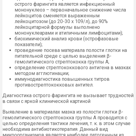
острого фарингита является инфекционный
мононуклеоз – первоначальное снижение числа
лейкоцитов сменяется выраженным
лейкоцитозом (до 20-30 х 109/л), до 90%
лейкоцитарной формулы выполнено
мононуклеарами и атипичными лимфоцитами);
биохимический анализ крови (острофазовые
показатели);
проведение посева материала полости глотки на
питательной среде с целью выделения β-
гемолитического стрептококка группы А;
определение стрептококкового антигена в мазках
методом агглютинации;
иммунодиагностика повышенных титров
противострептококковых антител.
Диагностика острого фарингита не вызывает трудностей
в связи с яркой клинической картиной
Выявление в материалах мазка из полости глотки β-
гемолитического стрептококка группы А проводится с
целью определения тактики лечения, т. к. в этом случае
необходима антибиотикотерапия. Данный вид
микроорганизмов является наиболее патогенным из