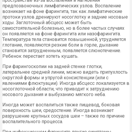
пространстве из-за воспаления и нагноения
предпозвоночных лимфатических узлов. Воспаление
возникает на фоне фарингита, так как лимфатические
протоки узлов дренируют носоглотку и задние носовые
ходы. Заглоточный абсцесс может быть
самостоятельной болезнью, но в более частых случаях
он появляется на фоне фарингита или назофарингита.
Температура тела становится повышенной, утрудняется
глотание, появляются резкие боли в горле, дыхание
становится затрудненным, появляется слюнотечение.
Ребенок перестает хотеть кушать.
При фарингоскопии на задней стенке глотки,
латеральнее средней линии, можно видеть припухлость
округлой формы и упругой консис­тенции (или с
явлениями флюктуации). Иногда абсцесс локализуется в
носоглоточной области, что приводит к затруднению
носового дыхания и вы­буханию мягкого неба.
Иногда может воспалиться также пищевод, боковая
поверхность шеи, средостение. Иногда возникает
разрушение круп­ных сосудов шеи – также по причине
воспалительного процесса.
При инфекционном фарингите другие симптомы