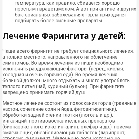
температура, как правило, сбивается хорошо
простым парацетамолом. А вот при ангине и других
бактериальных заболеваниях горла приходится
подбирать более сильные препараты.
Лечение Фарингита у детей:
Чаще всего фарингит не требует специального лечения,
а только местного, направленного на облегчение
симптомов. Во время лечения из пищи необходимо
исключить раздражающие факторы (перец, кислая,
холодная и очень горячая еда). Во время лечения
больной должен много отдыхать и много употреблять
теплого питья (чай, куриный бульон). При фарингите
запрещено принимать горячий душ.
Местное лечение состоит из полоскания горла (травяные
настои, сочетание соли и йода, фитоантисептики),
обработки задней стенки глотки (люголь и др.),
ингаляций, противовоспалительных препаратов
(биопарокс, люгс, йокс, ингалипт, олефар и др.), приема
смягчающих, обезболивающих таблеток (ларипронт,
стрепсис, фалиминт). Маленькие дети, которые не