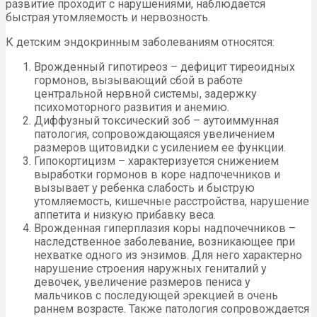
развитие проходит с нарушениями, наблюдается
быстрая утомляемость и нервозность.
К детским эндокринным заболеваниям относятся:
Врожденный гипотиреоз – дефицит тиреоидных
гормонов, вызывающий сбой в работе
центральной нервной системы, задержку
психомоторного развития и анемию.
Диффузный токсический зоб – аутоиммунная
патология, сопровождающаяся увеличением
размеров щитовидки с усилением ее функции.
Гипокортицизм – характеризуется снижением
выработки гормонов в коре надпочечников и
вызывает у ребенка слабость и быструю
утомляемость, кишечные расстройства, нарушение
аппетита и низкую прибавку веса.
Врожденная гиперплазия коры надпочечников –
наследственное заболевание, возникающее при
нехватке одного из энзимов. Для него характерно
нарушение строения наружных гениталий у
девочек, увеличение размеров пениса у
мальчиков с последующей эрекцией в очень
раннем возрасте. Также патология сопровождается