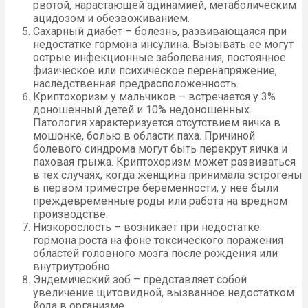
рвотой, нарастающей адинамией, метаболическим
ацидозом и обезвоживанием.
Сахарный диабет – болезнь, развивающаяся при
недостатке гормона инсулина. Вызывать ее могут
острые инфекционные заболевания, постоянное
физическое или психическое перенапряжение,
наследственная предрасположенность.
Криптохоризм у мальчиков – встречается у 3%
доношенный детей и 10% недоношенных.
Патология характеризуется отсутствием яичка в
мошонке, болью в области паха. Причиной
болевого синдрома могут быть перекрут яичка и
паховая грыжа. Криптохоризм может развиваться
в тех случаях, когда женщина принимала эстрогены
в первом триместре беременности, у нее были
преждевременные роды или работа на вредном
производстве.
Низкорослость – возникает при недостатке
гормона роста на фоне токсического поражения
областей головного мозга после рождения или
внутриутробно.
Эндемический зоб – представляет собой
увеличение щитовидной, вызванное недостатком
йода в организме.