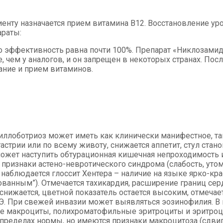
ту назначается прием витамина В12. Восстановление уров
араты:
о эффективность равна почти 100%. Препарат «Никлозамид»
, чем у аналогов, и он запрещен в некоторых странах. Пос
ание и прием витаминов.
иллоботриоз может иметь как клинически манифестное, так
гастрии или по всему животу, снижается аппетит, стул стан
может наступить обтурационная кишечная непроходимость 
признаки астено-невротического синдрома (слабость, уто
 наблюдается глоссит Хентера – наличие на языке ярко-кр
ованным”). Отмечается тахикардия, расширение границ се
 снижается, цветной показатель остается высоким, отмеча
ОЭ. При свежей инвазии может выявляться эозинофилия. 
ые макроциты, полихроматофильные эритроциты и эритроц
в пределах нормы, но имеются признаки макроцитоза (сдв