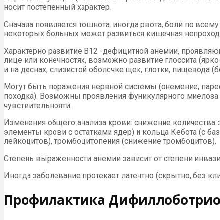
носит постепенный характер.
Сначала появляется тошнота, иногда рвота, боли по всем
некоторых больных может развиться кишечная непроходи
Характерно развитие В12 -дефицитной анемии, проявля
лице или конечностях, возможно развитие глоссита (ярко
и на деснах, слизистой оболочке щек, глотки, пищевода (
Могут быть поражения нервной системы (онемение, парес
походка). Возможны проявления фуникулярного миелоза 
чувствительнояти.
Изменения общего анализа крови: снижение количества э
элементы крови с остатками ядер) и кольца Кебота (с б
лейкоцитов), тромбоцитопения (снижение тромбоцитов).
Степень выраженности анемии зависит от степени инвази
Иногда заболевание протекает латентно (скрытно, без кл
Профилактика Дифиллоботрио