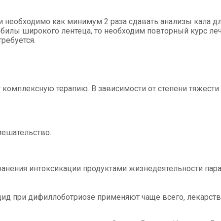
и необходимо как минимум 2 раза сдавать анализы кала д
илы широкого лентеца, то необходим повторный курс лече
ребуется.
комплексную терапию. В зависимости от степени тяжести 
мешательство.
анения интоксикации продуктами жизнедеятельности параз
д при дифиллоботриозе применяют чаще всего, лекарство 