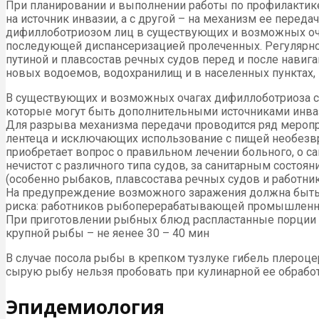
При планировании и выполнении работы по профилактике
на источник инвазии, а с другой – на механизм ее пере
дифиллоботриозом лиц в существующих и возможных очаг
последующей диспансеризацией пролеченных. Регулярно 
путиной и плавсостав речных судов перед и после навиг
новых водоемов, водохранилищ и в населенных пунктах, 
В существующих и возможных очагах дифиллоботриоза сл
которые могут быть дополнительными источниками инва
Для разрыва механизма передачи проводится ряд мероп
лентеца и исключающих использование с пищей необезвр
приобретает вопрос о правильном лечении больного, о 
нечистот с различного типа судов, за санитарным состо
(особенно рыбаков, плавсостава речных судов и работни
На предупреждение возможного заражения должна быть 
риска: работников рыбоперерабатывающей промышленнос
При приготовлении рыбных блюд распластанные порции р
крупной рыбы – не яенее 30 – 40 мин
В случае посола рыбы в крепком тузлуке гибель плероце
сырую рыбу нельзя пробовать при кулинарной ее обработ
Эпидемиология