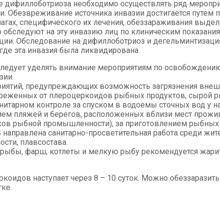
 дифиллоботриоза необходимо осуществлять ряд меропри
дачи. Обезвреживание источника инвазии достигается путе
ах, специфического их лечения, обеззараживания выдел
обследуют на эту инвазию лиц по клиническим показаниям
ации. Обследование на дифиллоботриоз и дегельминтизация
где эта инвазия была ликвидирована
едует уделять внимание мероприятиям по освобождению о
зии.
риятий, предупреждающих возможность загрязнения внеш
еженных от плероцеркоидов рыбных продуктов, сырой рыб
санитарном контроле за спуском в водоемы сточных вод у
янием пляжей и берегов, расположенных вблизи мест прож
ков рыбной промышленности), за приготовлением рыбных п
направлена санитарно-просветительная работа среди жит
ти, плавсостава.
ыбы, фарш, котлеты и мелкую рыбу рекомендуется жарить 
ркоидов наступает через 8 – 10 суток. Можно обеззаразит
ке.