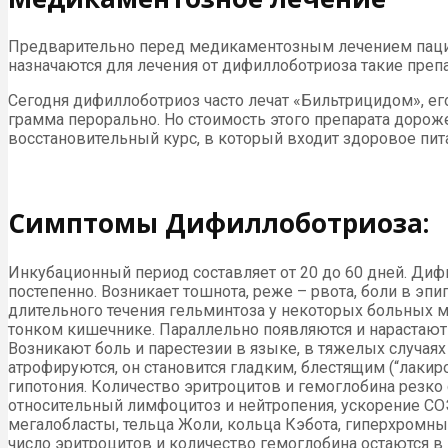
Предварительно перед медикаментозным лечением пациен
назначаются для лечения от дифиллоботриоза такие преп
Сегодня дифиллоботриоз часто лечат «Бильтрицидом», ег
грамма перорально. Но стоимость этого препарата дороже
восстановительный курс, в который входит здоровое пит
Симптомы Дифиллоботриоза:
Инкубационный период составляет от 20 до 60 дней. Диф
постепенно. Возникает тошнота, реже – рвота, боли в эпи
длительного течения гельминтоза у некоторых больных 
тонком кишечнике. Параллельно появляются и нарастают 
Возникают боль и парестезии в языке, в тяжелых случаях
атрофируются, он становится гладким, блестящим (“лакир
гипотония. Количество эритроцитов и гемоглобина резко
относительный лимфоцитоз и нейтропения, ускорение С
мегалобласты, тельца Жоли, кольца Кэбота, гиперхромн
число эритроцитов и количество гемоглобина остаются 