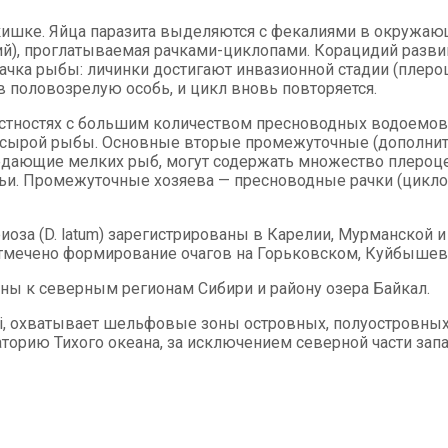
й кишке. Яйца паразита выделяются с фекалиями в окружа
ий), проглатываемая рачками-циклопами. Корацидий развив
чка рыбы: личинки достигают инвазионной стадии (плероц
 половозрелую особь, и цикл вновь повторяется.
тностях с большим количеством пресноводных водоемов. 
 сырой рыбы. Основные вторые промежуточные (дополнител
дающие мелких рыб, могут содержать множество плероце
иньи. Промежуточные хозяева — пресноводные рачки (цик
за (D. latum) зарегистрированы в Карелии, Мурманской и Л
. Отмечено формирование очагов на Горьковском, Куйбыше
чены к северным регионам Сибири и району озера Байкал.
ii, охватывает шельфовые зоны островных, полуостровных
орию Тихого океана, за исключением северной части запа