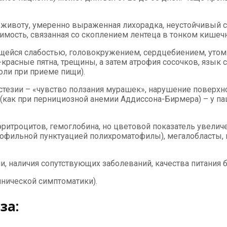
у животу, умеренно выраженная лихорадка, неустойчивый с
мость, связанная со скоплением лентеца в тонком кишеч
ющейся слабостью, головокружением, сердцебиением, ут
-красные пятна, трещины, а затем атрофия сосочков, язык 
боли при приеме пищи).
тезии – «чувство ползания мурашек», нарушение поверхно
(как при пернициозной анемии Аддиссона-Бирмера) – у п
ритроцитов, гемоглобина, но цветовой показатель увелич
азофильной пунктуацией полихроматофилы), мегалобласты,
и, наличия сопутствующих заболеваний, качества питания 
инической симптоматики).
за: