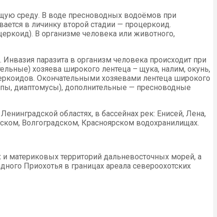
ющую среду. В воде пресноводных водоёмов при
ается в личинку второй стадии — процеркоид.
еркоид). В организме человека или животного,
Инвазия паразита в организм человека происходит при
ьные) хозяева широкого лентеца – щука, налим, окунь,
ркоидов. Окончательными хозяевами лентеца широкого
лопы, диаптомусы), дополнительные — пресноводные
енинградской областях, в бассейнах рек: Енисей, Лена,
вском, Волгоградском, Красноярском водохранилищах.
 и материковых территорий дальневосточных морей, а
дного Приохотья в границах ареала североохотских