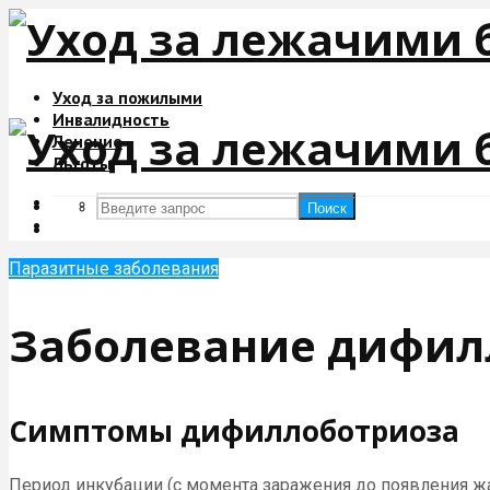
Уход за пожилыми
Инвалидность
Лечение
Льготы
Поиск
Поиск
Паразитные заболевания
Заболевание дифил
Симптомы дифиллоботриоза
Период инкубации (с момента заражения до появления жа