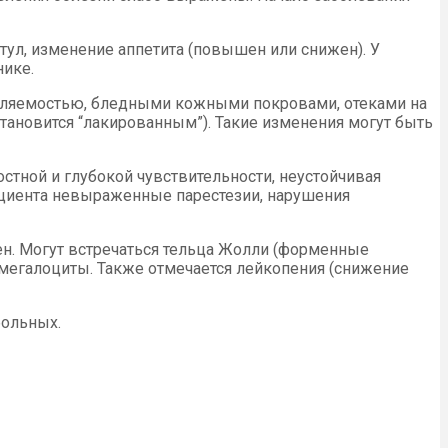
тул, изменение аппетита (повышен или снижен). У
нике.
омляемостью, бледными кожными покровами, отеками на
становится “лакированным”). Такие изменения могут быть
стной и глубокой чувствительности, неустойчивая
ациента невыраженные парестезии, нарушения
ен. Могут встречаться тельца Жолли (форменные
 мегалоциты. Также отмечается лейкопения (снижение
больных.