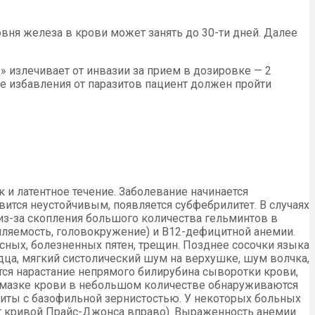
ня железа в крови может занять до 30-ти дней. Далее
 излечивает от инвазии за прием в дозировке — 2
ле избавления от паразитов пациент должен пройти
 и латентное течение. Заболевание начинается
овится неустойчивым, появляется субфебрилитет. В случаях
из-за скопления большого количества гельминтов в
мляемость, головокружение) и В12-дефицитной анемии.
асных, болезненных пятен, трещин. Позднее сосочки языка
рдца, мягкий систолический шум на верхушке, шум волчка,
ется нарастание непрямого билирубина сыворотки крови,
В мазке крови в небольшом количестве обнаруживаются
иты с базофильной зернистостью. У некоторых больных
иг кривой Прайс-Джонса вправо). Выраженность анемии