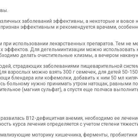
квы.
различных заболеваний эффективны, а некоторые и вовсе 
ризнан эффективным и рекомендуется врачами, особенно 
м при использовании лекарственных препаратов. Тем не м
ых эффектов. Для дегельминтизации можно использовать 
еобходимо делать очистительные клизмы, а вечером накану
людей, страдающих заболеваниями пищеварительной систе
Для взрослых можно взять 300 г семечек, для детей 50-150
мощи блендера или кофемолки, добавить к ним 50 мл кипя
сь больному нужно принимать утром натощак, равными пор
ительное (магния сульфат), а спустя еще полчаса выполнит
 развилась В12-дефицитная анемия, необходимо ее лечени
ность курса лечения определяется с учетом степени тяжест
ормализующие моторику кишечника, ферменты, пробиотики