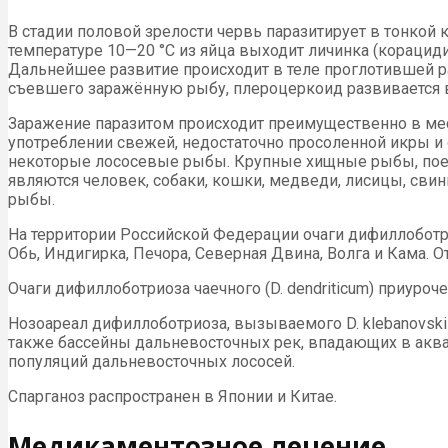
В стадии половой зрелости червь паразитирует в тонко
температуре 10—20 °С из яйца выходит личинка (корацид
Дальнейшее развитие происходит в теле проглотившей ра
съевшего заражённую рыбу, плероцеркоид развивается в
Заражение паразитом происходит преимущественно в мес
употреблении свежей, недостаточно просоленной икры и
некоторые лососевые рыбы. Крупные хищные рыбы, пое
являются человек, собаки, кошки, медведи, лисицы, св
рыбы.
На территории Российской Федерации очаги дифиллоботрио
Обь, Индигирка, Печора, Северная Двина, Волга и Кама
Очаги дифиллоботриоза чаечного (D. dendriticum) приуро
Нозоареал дифиллоботриоза, вызываемого D. klebanovsk
также бассейны дальневосточных рек, впадающих в акват
популяций дальневосточных лососей.
Спарганоз распространен в Японии и Китае.
Медикаментозное лечение