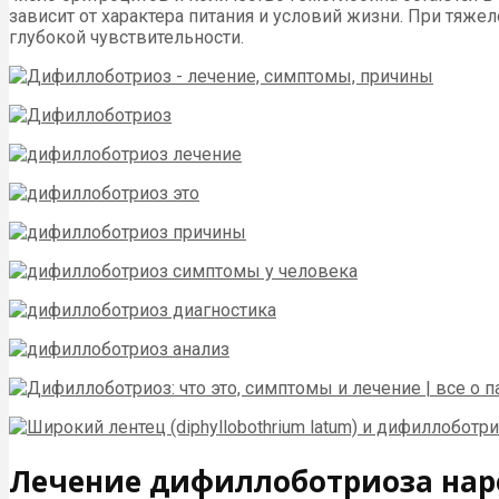
зависит от характера питания и условий жизни. При тяж
глубокой чувствительности.
Лечение дифиллоботриоза на