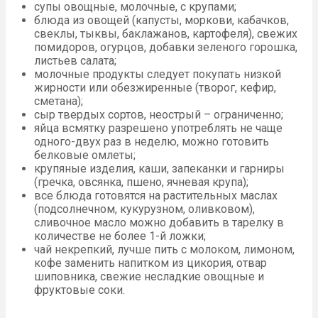
супы овощные, молочные, с крупами;
блюда из овощей (капусты, моркови, кабачков,
свеклы, тыквы, баклажанов, картофеля), свежих
помидоров, огурцов, добавки зеленого горошка,
листьев салата;
молочные продукты следует покупать низкой
жирности или обезжиренные (творог, кефир,
сметана);
сыр твердых сортов, неострый – ограниченно;
яйца всмятку разрешено употреблять не чаще
одного-двух раз в неделю, можно готовить
белковые омлеты;
крупяные изделия, каши, запеканки и гарниры
(гречка, овсянка, пшено, ячневая крупа);
все блюда готовятся на растительных маслах
(подсолнечном, кукурузном, оливковом),
сливочное масло можно добавить в тарелку в
количестве не более 1-й ложки;
чай некрепкий, лучше пить с молоком, лимоном,
кофе заменить напитком из цикория, отвар
шиповника, свежие несладкие овощные и
фруктовые соки.