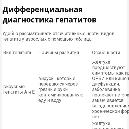
Дифференциальная
диагностика гепатитов
Удобно рассматривать отличительные черты видов
гепатита у взрослых с помощью таблицы:
Вид гепатита
Причины развития
Особенности
желтухе
предшествуют
симптомы как п
вирусы, которые
ОРВИ или кишеч
передаются через
дисфункции,
вирусные
грязные руки,
заболевание
гепатиты А и Е
контаминированную
протекает не тяж
еду и воду
заканчивается
выздоровление
хронической фо
нет
желтухе
предшествуют