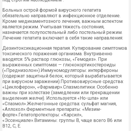
Больных острой формой вирусного гепатита
обязательно направляют в инфекционное отделение.
Кроме медикаментозного лечения, важным аспектом
является режим. Учитывая тяжесть состояния,
назначается полупостельный либо постельный режим.
Лечение гепатита включает в себя такие направления:
Дезинтоксикационная терапия. Купирование симптомов
токсического поражения организма. Внутривенно
вводятся: 5% раствор глюкозы, «Гемодез». При
выраженных симптомах — глюкокортикостероиды
(«Преднизолон»).Иммуномодуляторы: интерфероны
(содержат защитный белок, который вырабатывается
при вирусном заражении).Противовирусные средства:
«Циклоферон», «Фармвир».Спазмолитики. Особенно
важны при холестазе (замедлении или прекращении
выделения желчи). Используется «Но-шпа» или
«Спазмол».Желчегонные средства: сульфат магния,
«Аллохол».Ферментные препараты: «Мезим-
форте».Гепатопротекторы: «Карсил»,
«Эссенциале».Витамины: группы В, чаще всего В6 или
В12, С, Е.