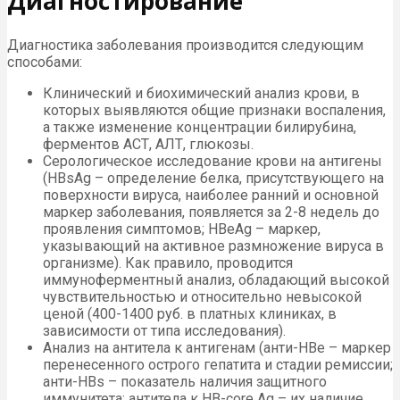
Диагностирование
Диагностика заболевания производится следующим
способами:
Клинический и биохимический анализ крови, в
которых выявляются общие признаки воспаления,
а также изменение концентрации билирубина,
ферментов АСТ, АЛТ, глюкозы.
Серологическое исследование крови на антигены
(НВsAg – определение белка, присутствующего на
поверхности вируса, наиболее ранний и основной
маркер заболевания, появляется за 2-8 недель до
проявления симптомов; НВеАg – маркер,
указывающий на активное размножение вируса в
организме). Как правило, проводится
иммуноферментный анализ, обладающий высокой
чувствительностью и относительно невысокой
ценой (400-1400 руб. в платных клиниках, в
зависимости от типа исследования).
Анализ на антитела к антигенам (анти-НВe – маркер
перенесенного острого гепатита и стадии ремиссии;
анти-НВs – показатель наличия защитного
иммунитета; антитела к HB-core Ag – их наличие