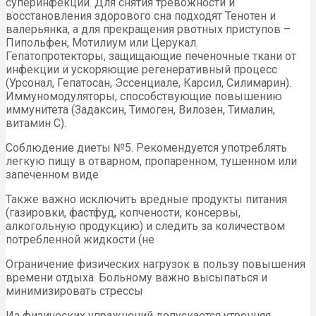
суперинфекции. Для снятия тревожности и
восстановления здорового сна подходят Тенотен и
валерьянка, а для прекращения рвотных приступов –
Пипольфен, Мотилиум или Церукал.
Гепатопротекторы, защищающие печеночные ткани от
инфекции и ускоряющие регенеративный процесс
(Урсонал, Гепатосан, Эссенциале, Карсил, Силимарин).
Иммуномодуляторы, способствующие повышению
иммунитета (Задаксин, Тимоген, Вилозен, Тималин,
витамин С).
Соблюдение диеты №5. Рекомендуется употреблять
легкую пищу в отварном, пропаренном, тушенном или
запеченном виде
Также важно исключить вредные продукты питания
(газировки, фастфуд, копчености, консервы,
алкогольную продукцию) и следить за количеством
потребленной жидкости (не
Ограничение физических нагрузок в пользу повышения
времени отдыха. Больному важно высыпаться и
минимизировать стрессы
Из физических упражнений допускается утренняя