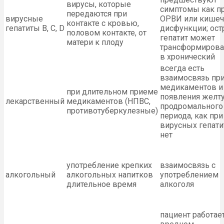
вирусы, которые
симптомы как п
передаются при
вирусные
ОРВИ или кишеч
контакте с кровью,
гепатиты В, С, D
дисфункции; ос
половом контакте, от
гепатит может
матери к плоду
трансформирова
в хронический
всегда есть
взаимосвязь пр
медикаментов и
при длительном приеме
появления желту
лекарственный
медикаментов (НПВС,
продромального
противотуберкулезные)
периода, как при
вирусных гепати
нет
употребление крепких
взаимосвязь с
алкогольный
алкогольных напитков
употреблением
длительное время
алкоголя
пациент работает