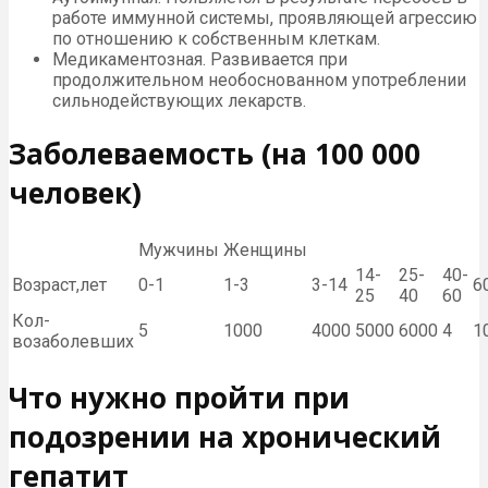
работе иммунной системы, проявляющей агрессию
по отношению к собственным клеткам.
Медикаментозная. Развивается при
продолжительном необоснованном употреблении
сильнодействующих лекарств.
Заболеваемость (на 100 000
человек)
Мужчины
Женщины
14-
25-
40-
Возраст,лет
0-1
1-3
3-14
6
25
40
60
Кол-
5
1000
4000
5000
6000
4
1
возаболевших
Что нужно пройти при
подозрении на хронический
гепатит