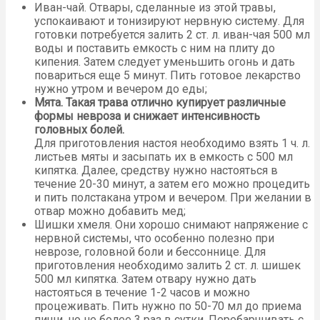
Иван-чай. Отвары, сделанные из этой травы,
успокаивают и тонизируют нервную систему. Для
готовки потребуется залить 2 ст. л. иван-чая 500 мл
воды и поставить емкость с ним на плиту до
кипения. Затем следует уменьшить огонь и дать
повариться еще 5 минут. Пить готовое лекарство
нужно утром и вечером до еды;
Мята. Такая трава отлично купирует различные
формы невроза и снижает интенсивность
головных болей.
Для приготовления настоя необходимо взять 1 ч. л.
листьев мяты и засыпать их в емкость с 500 мл
кипятка. Далее, средству нужно настояться в
течение 20-30 минут, а затем его можно процедить
и пить полстакана утром и вечером. При желании в
отвар можно добавить мед;
Шишки хмеля. Они хорошо снимают напряжение с
нервной системы, что особенно полезно при
неврозе, головной боли и бессоннице. Для
приготовления необходимо залить 2 ст. л. шишек
500 мл кипятка. Затем отвару нужно дать
настояться в течение 1-2 часов и можно
процеживать. Пить нужно по 50-70 мл до приема
пищи, но не более 3 раз в сутки. Перебарщивать с