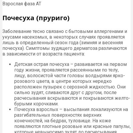
Взрослая фаза АТ
Почесуха (пруриго)
Заболевание тесно связано с бытовыми аллергенами и
укусами насекомых, в некоторых случаях проявляется
лишь в определенный сезон года (зимняя и весенняя
почесуха). Симптомы зудящего дерматоза различаются
в зависимости от возраста пациента:
Детская острая почесуха – развивается на первом
году жизни, проявляется рассеянными по телу,
лицу, волосистой части головы волдырями ярко-
розового цвета, в центре которых нередко
расположен пузырек с серозной жидкостью. Они
сильно зудят, сливаются друг с другом, после
расчесывания вскрываются и покрываются желто-
бурыми корочками.
Почесуха взрослых – высыпания локализуются на
разгибательных поверхностях верхних
конечностей, на бедрах, туловище. На коже
появляются плотные розовые или красные папулы,
которые невыносимо зудят до расчесывания.