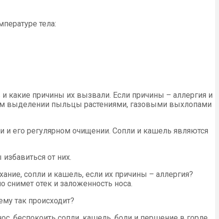
пературе тела:
 и какие причины их вызвали. Если причины – аллергия и
нном выделении пыльцы растениями, газовыми выхлопами
ии и его регулярном очищении. Сопли и кашель являются
 избавиться от них.
ание, сопли и кашель, если их причины – аллергия?
о снимет отек и заложенность носа.
ему так происходит?
ос, беспокоить сопли, кашель, боли и першение в горле.