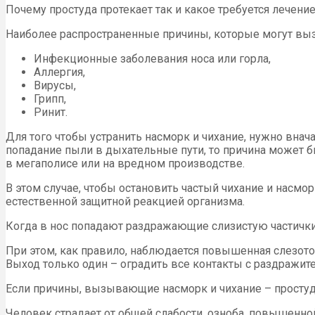
Почему простуда протекает так и какое требуется лечени
Наиболее распространенные причины, которые могут вызв
Инфекционные заболевания носа или горла,
Аллергия,
Вирусы,
Грипп,
Ринит.
Для того чтобы устранить насморк и чихание, нужно внач
попадание пыли в дыхательные пути, то причина может 
в мегаполисе или на вредном производстве.
В этом случае, чтобы остановить частый чихание и насм
естественной защитной реакцией организма.
Когда в нос попадают раздражающие слизистую частички п
При этом, как правило, наблюдается повышенная слезоточ
Выход только один – оградить все контакты с раздражит
Если причины, вызывающие насморк и чихание – простуда
Человек страдает от общей слабости, озноба, повышенной