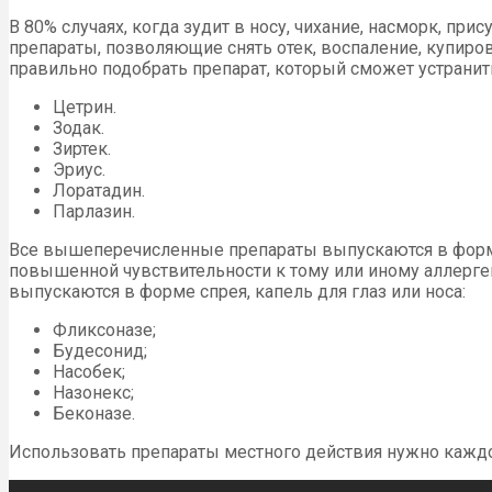
В 80% случаях, когда зудит в носу, чихание, насморк, пр
препараты, позволяющие снять отек, воспаление, купиров
правильно подобрать препарат, который сможет устранит
Цетрин.
Зодак.
Зиртек.
Эриус.
Лоратадин.
Парлазин.
Все вышеперечисленные препараты выпускаются в форме 
повышенной чувствительности к тому или иному аллергену
выпускаются в форме спрея, капель для глаз или носа:
Фликсоназе;
Будесонид;
Насобек;
Назонекс;
Беконазе.
Использовать препараты местного действия нужно каждое 