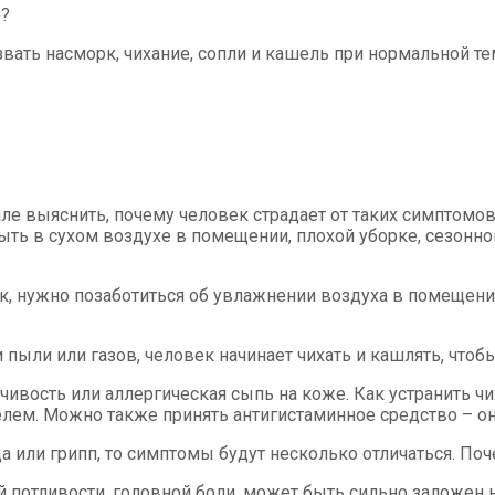
е?
ать насморк, чихание, сопли и кашель при нормальной тем
але выяснить, почему человек страдает от таких симптомов
быть в сухом воздухе в помещении, плохой уборке, сезо
орк, нужно позаботиться об увлажнении воздуха в помещен
ыли или газов, человек начинает чихать и кашлять, чтобы
ивость или аллергическая сыпь на коже. Как устранить чих
елем. Можно также принять антигистаминное средство – он
 или грипп, то симптомы будут несколько отличаться. Поч
 потливости, головной боли, может быть сильно заложен н