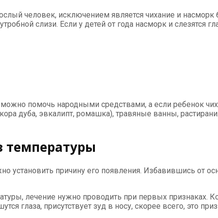
рослый человек, исключением является чихание и насморк
робной слизи. Если у детей от года насморк и слезятся глаз
 можно помочь народными средствами, а если ребенок чих
(кора дуба, эвкалипт, ромашка), травяные ванны, растиран
з температуры
жно установить причину его появления. Избавившись от осн
ратуры, лечение нужно проводить при первых признаках. Ко
я глаза, присутствует зуд в носу, скорее всего, это призн