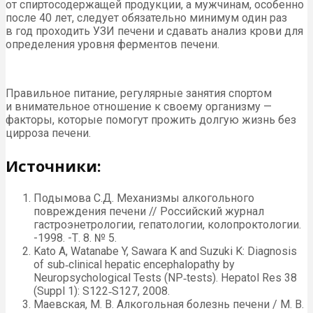
от спиртосодержащей продукции, а мужчинам, особенно
после 40 лет, следует обязательно минимум один раз
в год проходить УЗИ печени и сдавать анализ крови для
определения уровня ферментов печени.
Правильное питание, регулярные занятия спортом
и внимательное отношение к своему организму —
факторы, которые помогут прожить долгую жизнь без
цирроза печени.
Источники:
Подымова С.Д. Механизмы алкогольного
повреждения печени // Российский журнал
гастроэнетрологии, гепатологии, колопроктологии.
-1998. -Т. 8. № 5.
Kato A, Watanabe Y, Sawara K and Suzuki K: Diagnosis
of sub‑clinical hepatic encephalopathy by
Neuropsychological Tests (NP‑tests). Hepatol Res 38
(Suppl 1): S122‑S127, 2008.
Маевская, М. В. Алкогольная болезнь печени / М. В.