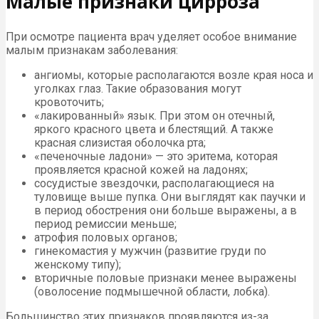
Малые признаки цирроза
При осмотре пациента врач уделяет особое внимание
малым признакам заболевания:
ангиомы, которые располагаются возле края носа и
уголках глаз. Такие образования могут
кровоточить;
«лакированный» язык. При этом он отечный,
яркого красного цвета и блестящий. А также
красная слизистая оболочка рта;
«печеночные ладони» — это эритема, которая
проявляется красной кожей на ладонях;
сосудистые звездочки, располагающиеся на
туловище выше пупка. Они выглядят как паучки и
в период обострения они больше выражены, а в
период ремиссии меньше;
атрофия половых органов;
гинекомастия у мужчин (развитие груди по
женскому типу);
вторичные половые признаки менее выражены
(оволосение подмышечной области, лобка).
Большинство этих признаков проявляются из-за