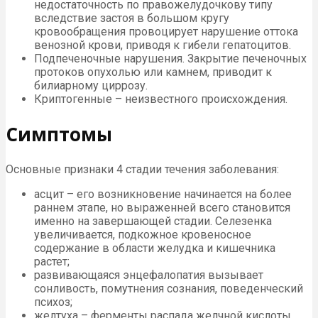
недостаточность по правожелудочкову типу
вследствие застоя в большом кругу
кровообращения провоцирует нарушение оттока
венозной крови, приводя к гибели гепатоцитов.
Подпеченочные нарушения. Закрытие печеночных
протоков опухолью или камнем, приводит к
билиарному циррозу.
Криптогенные – неизвестного происхождения.
Симптомы
Основные признаки 4 стадии течения заболевания:
асцит – его возникновение начинается на более
раннем этапе, но выраженней всего становится
именно на завершающей стадии. Селезенка
увеличивается, подкожное кровеносное
содержание в области желудка и кишечника
растет;
развивающаяся энцефалопатия вызывает
сонливость, помутнения сознания, поведенческий
психоз;
желтуха – ферменты распада желчной кислоты