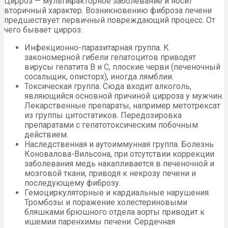
Цирроз — мультифакторное заболевание и носит
вторичный характер. Возникновению фиброза печени
предшествует первичный повреждающий процесс. От
чего бывает цирроз:
Инфекционно-паразитарная группа. К
закономерной гибели гепатоцитов приводят
вирусы гепатита В и С, плоские черви (печеночный
сосальщик, описторх), иногда лямблии.
Токсическая группа. Сюда входит алкоголь,
являющийся основной причиной цирроза у мужчин.
Лекарственные препараты, например метотрексат
из группы цитостатиков. Передозировка
препаратами с гепатотоксическим побочным
действием.
Наследственная и аутоиммунная группа. Болезнь
Коновалова-Вильсона, при отсутствии коррекции
заболевания медь накапливается в печеночной и
мозговой ткани, приводя к некрозу печени и
последующему фиброзу.
Гемоциркуляторные и кардиальные нарушения.
Тромбозы и поражение холестериновыми
бляшками брюшного отдела аорты приводит к
ишемии паренхимы печени. Сердечная