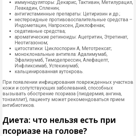
иммунодуляторы: Декарис, Тактивин, Метилурацил,
Леакадин, Спленин;
антигистаминные препараты: Цетиризин и др.;
нестероидные противовоспалительные средства –
Индометацин, Напроксен, Диклофенак;
седативные средства;
ароматические ретиноиды: Ацетритин, Этретинат,
Неотигазоном;
цитостатики: Циклоспорин А, Метотрексат;
моноклональные антитела: Адалимумаб,
Эфализумаб, Тимодепрессин, Алефацепт,
Инфликсимаб, Устекинумаб;
кальцинированная аутокровь.
При появлении инфицирования поврежденных участков
кожи и сопутствующих заболеваний, способных
вызывать обострение псориаза (пиодермия, ангина,
тонзиллит), пациенту может рекомендоваться прием
антибиотиков.
Диета: что нельзя есть при
псориазе на голове?