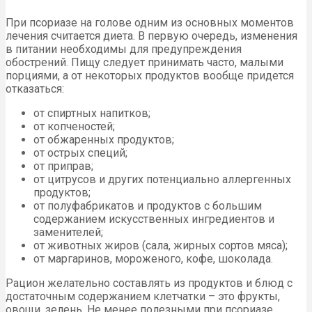
При псориазе на голове одним из основных моментов
лечения считается диета. В первую очередь, изменения
в питании необходимы для предупреждения
обострений. Пищу следует принимать часто, малыми
порциями, а от некоторых продуктов вообще придется
отказаться:
от спиртных напитков;
от копченостей;
от обжаренных продуктов;
от острых специй;
от приправ;
от цитрусов и других потенциально аллергенных
продуктов;
от полуфабрикатов и продуктов с большим
содержанием искусственных ингредиентов и
заменителей;
от животных жиров (сала, жирных сортов мяса);
от маргаринов, мороженого, кофе, шоколада.
Рацион желательно составлять из продуктов и блюд с
достаточным содержанием клетчатки – это фрукты,
овощи, зелень. Не менее полезными при псориазе