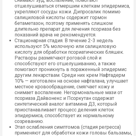
снимают зуд, воспаление, помогают
отшелушиваться отмершим клеткам эпидермиса,
укрепляют сосуды кожи. Дипросалик помимо
салициловой кислоты содержит гормон
бетаметазон, поэтому применять слишком
длительно препарат для лечения псориаза без
показаний врача не рекомендуется.
Стационарная стадия. В течение 2-3 недель
используют 5% молочную или салициловую
кислоту для обработки псориатических бляшек.
Растворы размягчают роговой слой и
способствуют его отшелушиванию, а также
помогают проникнуть в пораженный эпидермис
другим лекарствам. Среди них крем Нафтадерм
10% — изготовлен на основе нафталана, улучшает
местное кровообращение, смягчает кожу и
снимает воспаление. Негормональные мази от
псориаза Дайвонекс и Псоркутан содержат
синтетический аналог витамина Д3, который
приостанавливает процесс деления клеток
эпидермиса, способствует их нормальному
созреванию.
Этап ослабления симптомов (стадия регресса)
применяют для обработки кожи головы бальзамы,