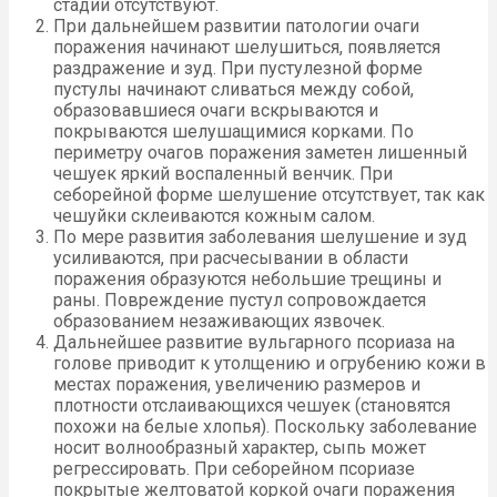
стадии отсутствуют.
При дальнейшем развитии патологии очаги
поражения начинают шелушиться, появляется
раздражение и зуд. При пустулезной форме
пустулы начинают сливаться между собой,
образовавшиеся очаги вскрываются и
покрываются шелушащимися корками. По
периметру очагов поражения заметен лишенный
чешуек яркий воспаленный венчик. При
себорейной форме шелушение отсутствует, так как
чешуйки склеиваются кожным салом.
По мере развития заболевания шелушение и зуд
усиливаются, при расчесывании в области
поражения образуются небольшие трещины и
раны. Повреждение пустул сопровождается
образованием незаживающих язвочек.
Дальнейшее развитие вульгарного псориаза на
голове приводит к утолщению и огрубению кожи в
местах поражения, увеличению размеров и
плотности отслаивающихся чешуек (становятся
похожи на белые хлопья). Поскольку заболевание
носит волнообразный характер, сыпь может
регрессировать. При себорейном псориазе
покрытые желтоватой коркой очаги поражения