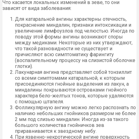
Что касается локальных изменений в зеве, то они
зависят от вида заболевания:
Для катаральной ангины характерны отечность,
покраснение миндалин, признаки интоксикации и
увеличение лимфоузлов под челюстью. Иногда по
поводу этой формы ангины возникают споры
между медиками. Некоторые из них утверждают,
что такой разновидности не существует и
причисляют всю симптоматику фарингиту
(воспалительному процессу на слизистой оболочке
глотки).
Лакунарная ангина представляет собой тонзиллит
со всеми симптомами катаральной, к которым
присоединяются гнойные выделения из лакун, а
миндалины покрываются островками гнойного
характера бело-желтых тонов, которые удаляются
с помощью штапеля.
Фолликулярную ангину можно легко распознать по
наличию небольших гнойников размером не более
2 мм под слизью миндалин. Иногда из-за такого
большого количества гнойничков зев
приравнивается к звездному небу.
При язвенно-некротической ангине поверхность