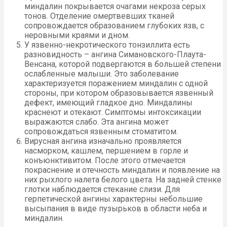
миндалин покрывается очагами некроза серых
тонов. Отделение омертвевших тканей
сопровождается образованием глубоких язв, с
неровными краями и дном.
У язвенно-некротического тонзиллита есть
разновидность – ангина Симановского-Плаута-
Венсана, которой подвергаются в большей степени
ослабленные малыши. Это заболевание
характеризуется поражением миндалин с одной
стороны, при котором образовывается язвенный
дефект, имеющий гладкое дно. Миндалины
краснеют и отекают. Симптомы интоксикации
выражаются слабо. Эта ангина может
сопровождаться язвенным стоматитом.
Вирусная ангина изначально проявляется
насморком, кашлем, першением в горле и
конъюнктивитом. После этого отмечается
покраснение и отечность миндалин и появление на
них рыхлого налета белого цвета. На задней стенке
глотки наблюдается стекание слизи. Для
герпетической ангины характерны небольшие
высыпания в виде пузырьков в области неба и
миндалин.