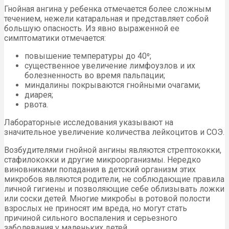
Гнойная ангина у ребенка отмечается более сложным
течением, нежели катаральная и представляет собой
большую опасность. Из явно выраженной ее
симптоматики отмечается:
повышение температуры до 40⁰;
существенное увеличение лимфоузлов и их
болезненность во время пальпации;
миндалины покрываются гнойными очагами;
диарея;
рвота.
Лабораторные исследования указывают на
значительное увеличение количества лейкоцитов и СОЭ.
Возбудителями гнойной ангины являются стрептококки,
стафилококки и другие микроорганизмы. Нередко
виновниками попадания в детский организм этих
микробов являются родители, не соблюдающие правила
личной гигиены и позволяющие себе облизывать ложки
или соски детей. Многие микробы в ротовой полости
взрослых не приносят им вреда, но могут стать
причиной сильного воспаления и серьезного
заболевания у маленьких детей.