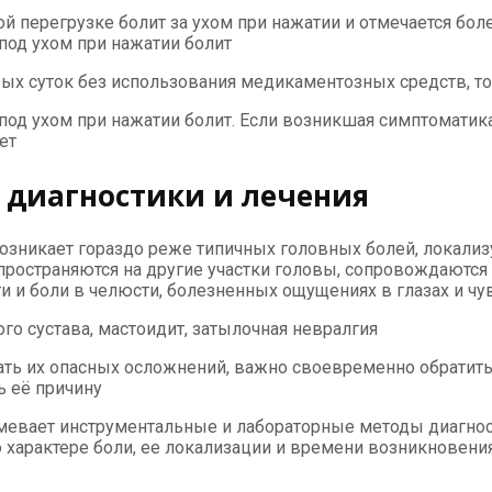
ой перегрузке болит за ухом при нажатии и отмечается б
под ухом при нажатии болит
ых суток без использования медикаментозных средств, то
 под ухом при нажатии болит. Если возникшая симптоматик
ет
ы диагностики и лечения
озникает гораздо реже типичных головных болей, локали
аспространяются на другие участки головы, сопровождаютс
 и боли в челюсти, болезненных ощущениях в глазах и чув
 сустава, мастоидит, затылочная невралгия
ть их опасных осложнений, важно своевременно обратитьс
ь её причину
мевает инструментальные и лабораторные методы диагнос
 характере боли, ее локализации и времени возникновения