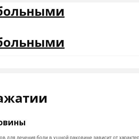
нажатии
ковины
в для лечения боли в ушной раковине зависит от характер