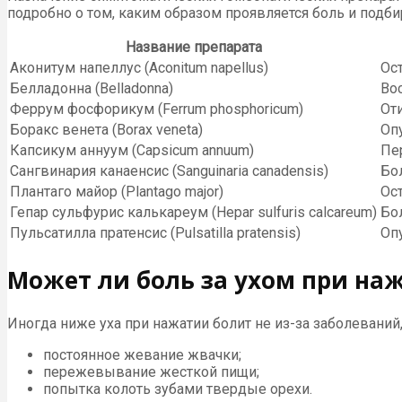
подробно о том, каким образом проявляется боль и подби
Название препарата
Аконитум напеллус (Aconitum napellus)
Ост
Белладонна (Belladonna)
Вос
Феррум фосфорикум (Ferrum phosphoricum)
Оти
Боракс венета (Borax veneta)
Оп
Капсикум аннуум (Capsicum annuum)
Пе
Сангвинария канаенсис (Sanguinaria canadensis)
Бо
Плантаго майор (Plantago major)
Ост
Гепар сульфурис калькареум (Hepar sulfuris calcareum)
Бо
Пульсатилла пратенсис (Pulsatilla pratensis)
Опу
Может ли боль за ухом при на
Иногда ниже уха при нажатии болит не из-за заболевани
постоянное жевание жвачки;
пережевывание жесткой пищи;
попытка колоть зубами твердые орехи.