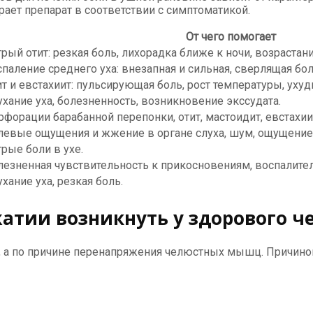
рает препарат в соответствии с симптоматикой.
От чего помогает
рый отит: резкая боль, лихорадка ближе к ночи, возрастан
паление среднего уха: внезапная и сильная, сверлящая бол
т и евстахиит: пульсирующая боль, рост температуры, ухуд
ухание уха, болезненность, возникновение экссудата.
рфорации барабанной перепонки, отит, мастоидит, евстахии
левые ощущения и жжение в органе слуха, шум, ощущение
рые боли в ухе.
лезненная чувствительность к прикосновениям, воспалите
хание уха, резкая боль.
жатии возникнуть у здорового ч
й, а по причине перенапряжения челюстных мышц. Причиной