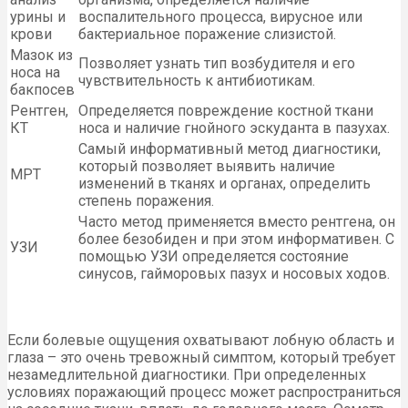
урины и
воспалительного процесса, вирусное или
крови
бактериальное поражение слизистой.
Мазок из
Позволяет узнать тип возбудителя и его
носа на
чувствительность к антибиотикам.
бакпосев
Рентген,
Определяется повреждение костной ткани
КТ
носа и наличие гнойного эскуданта в пазухах.
Самый информативный метод диагностики,
который позволяет выявить наличие
МРТ
изменений в тканях и органах, определить
степень поражения.
Часто метод применяется вместо рентгена, он
более безобиден и при этом информативен. С
УЗИ
помощью УЗИ определяется состояние
синусов, гайморовых пазух и носовых ходов.
Если болевые ощущения охватывают лобную область и
глаза – это очень тревожный симптом, который требует
незамедлительной диагностики. При определенных
условиях поражающий процесс может распространиться