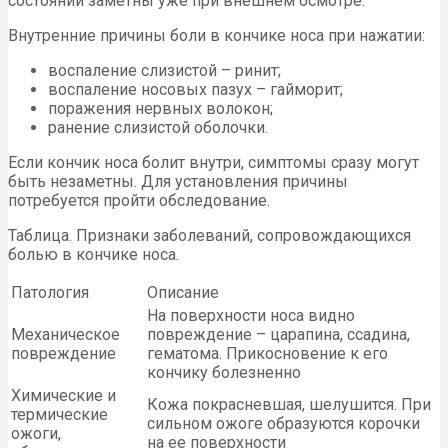
состояний заметны уже при внешнем осмотре.
Внутренние причины боли в кончике носа при нажатии:
воспаление слизистой – ринит;
воспаление носовых пазух – гайморит;
поражения нервных волокон;
ранение слизистой оболочки.
Если кончик носа болит внутри, симптомы сразу могут
быть незаметны. Для установления причины
потребуется пройти обследование.
Таблица. Признаки заболеваний, сопровождающихся
болью в кончике носа.
Патология
Описание
На поверхности носа видно
Механическое
повреждение – царапина, ссадина,
повреждение
гематома. Прикосновение к его
кончику болезненно
Химические и
Кожа покрасневшая, шелушится. При
термические
сильном ожоге образуются корочки
ожоги,
на ее поверхности