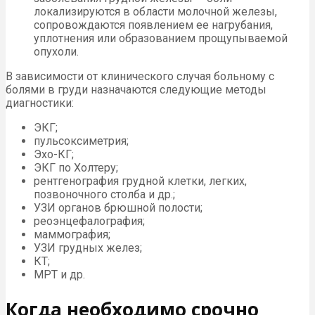
локализируются в области молочной железы,
сопровождаются появлением ее нагрубания,
уплотнения или образованием прощупываемой
опухоли.
В зависимости от клинического случая больному с
болями в груди назначаются следующие методы
диагностики:
ЭКГ;
пульсоксиметрия;
Эхо-КГ;
ЭКГ по Холтеру;
рентгенография грудной клетки, легких,
позвоночного столба и др.;
УЗИ органов брюшной полости;
реоэнцефалография;
маммография;
УЗИ грудных желез;
КТ;
МРТ и др.
Когда необходимо срочно