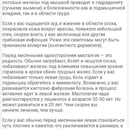
потовые железы под мышкой приводит к гидрадениту
(сучьему вымени) и болезненности как в подмышечной
впадине, так и в области груди.
Если у вас ощущается зуд и жжение в области соска,
покраснела кожа вокруг ареолы, появился небольшой
отек, скорее всего, у вас молочница или другая
грибковая инфекция. Реже эти симптомы могут быть
признаком аллергии (контактного дерматита).
Перед месячными односторонняя масталгия — это
редкость. Обычно нагрубают, болят и чешутся соски,
побаливают железы под влиянием повышения уровня
гормонов в крови обеих грудных желез. Если у вас
побаливает только левая грудь, боль отдает в
подмышку обратитесь к маммологу. Возможно, у вас
развивается кистозно-фиброзная болезнь и процесс
активнее идет в левой железе. Мастопатии чаще
диагностируются у пациенток в возрасте 30-50 лет. Но
может развиться и в 20 лет. Чем скорее вы
начнете лечение, тем лучше.
Если у вас обычно перед месячными левая становиться
чуть плотнее и кажется, что увеличивается в размере, а