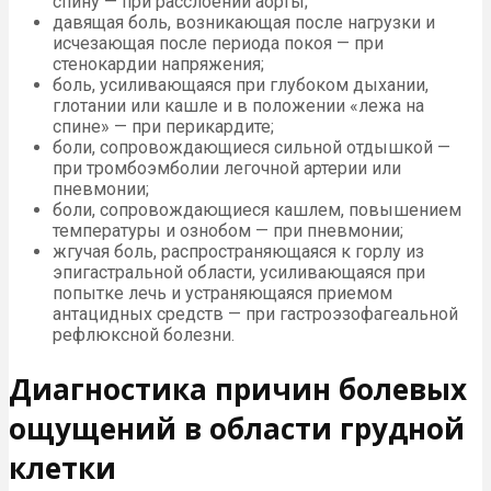
спину — при расслоении аорты;
давящая боль, возникающая после нагрузки и
исчезающая после периода покоя — при
стенокардии напряжения;
боль, усиливающаяся при глубоком дыхании,
глотании или кашле и в положении «лежа на
спине» — при перикардите;
боли, сопровождающиеся сильной отдышкой —
при тромбоэмболии легочной артерии или
пневмонии;
боли, сопровождающиеся кашлем, повышением
температуры и ознобом — при пневмонии;
жгучая боль, распространяющаяся к горлу из
эпигастральной области, усиливающаяся при
попытке лечь и устраняющаяся приемом
антацидных средств — при гастроэзофагеальной
рефлюксной болезни.
Диагностика причин болевых
ощущений в области грудной
клетки