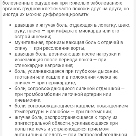
болезненные ощущения при тяжелых заболеваниях
органов грудной клетки часто похожи друг на друга, но
иногда их можно дифференцировать:
давящая и жгучая боль, отдающая в лопатку, шею,
руку, плечо — при инфаркте миокарда или его
острой ишемии;
мучительная, пронизывающая боль с отдачей в
спину — при расслоении аорты;
давящая боль, возникающая после нагрузки и
исчезающая после периода покоя — при
стенокардии напряжения;
боль, усиливающаяся при глубоком дыхании,
глотании или кашле и в положении «лежа на
спине» — при перикардите;
боли, сопровождающиеся сильной отдышкой —
при тромбоэмболии легочной артерии или
пневмонии;
боли, сопровождающиеся кашлем, повышением
температуры и ознобом — при пневмонии;
жгучая боль, распространяющаяся к горлу из
эпигастральной области, усиливающаяся при
попытке лечь и устраняющаяся приемом
антацидных средств — при гастроэзофагеальной