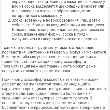
окружающие ткани. Если при нажатии на железу у
вас из соска выделяется шоколадный секрет или
вы прощупали плотные образования, стоит
поторопиться к маммологу.
Злокачественные новообразования. Рак, дает о
себе знать болью на поздней стадии патпроцесса.
Болезненность сопровождается выделениями из
соска, изменением формы соска и груди,
шелушением и гиперемией кожного покрова.
Травмы в области груди могут иметь отдаленные
последствия. Внутренние гематомы могут нагнаиваться.
В месте ушиба могут разрастаться соединительные
ткани. Это становится причиной дискомфорта.
Травматизация нежных тканей бюста может даже
послужить толчком к развитию рака.
Причиной дискомфорта может быть анатомический
дефект долек железистой ткани, приводящий к
нарушению проходимости внутрижелезистых протоков,
отеку и боли. Еще одной причиной болезненных
ощущений может закупорка сального протока. В
последнем случае есть риск развития атеромы.
Воспалительные процессы, затронувшие апокриновые