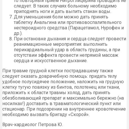
то повторный прием Нитроглицерина проводить не
следует. В таких случаях больному необходимо
приподнять ноги и дать выпить стакан воды.
Для уменьшения боли можно дать принять
таблетку Анальгина или противовоспалительного
нестероидного средства (Парацетамол, Нурофен и
др.).
При остановке дыхания и сердца следует провести
реанимационные мероприятия: выполнить
перикардиальный удар в область грудины, а при
отсутствии эффекта провести непрямой массаж
сердца и искусственное дыхание.
При травме грудной клетки пострадавшему также
следует оказать доврачебную помощь: придать телу
удобное полусидячее положение, наложить на грудную
клетку тугую повязку из бинтов, полотенец или ткани,
приложить к области травмы холод, дать принять
обезболивающий препарат и максимально бережно (на
носилках!) доставить в травматологический пункт или
стационар. При подозрении на внутреннее кровотечение
необходимо вызвать бригаду «Скорой».
Врач-кардиолог Петрова Ю.