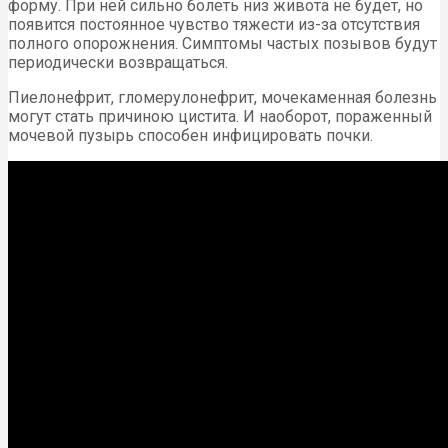
форму. При ней сильно болеть низ живота не будет, но
появится постоянное чувство тяжести из-за отсутствия
полного опорожнения. Симптомы частых позывов будут
периодически возвращаться.
Пиелонефрит, гломерулонефрит, мочекаменная болезнь
могут стать причиною цистита. И наоборот, пораженный
мочевой пузырь способен инфицировать почки.