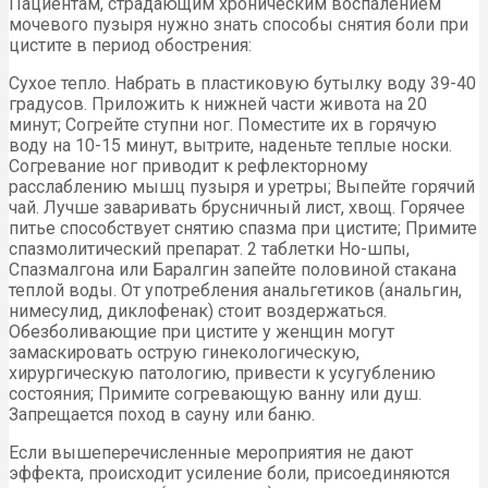
Пациентам, страдающим хроническим воспалением
мочевого пузыря нужно знать способы снятия боли при
цистите в период обострения:
Сухое тепло. Набрать в пластиковую бутылку воду 39-40
градусов. Приложить к нижней части живота на 20
минут; Согрейте ступни ног. Поместите их в горячую
воду на 10-15 минут, вытрите, наденьте теплые носки.
Согревание ног приводит к рефлекторному
расслаблению мышц пузыря и уретры; Выпейте горячий
чай. Лучше заваривать брусничный лист, хвощ. Горячее
питье способствует снятию спазма при цистите; Примите
спазмолитический препарат. 2 таблетки Но-шпы,
Спазмалгона или Баралгин запейте половиной стакана
теплой воды. От употребления анальгетиков (анальгин,
нимесулид, диклофенак) стоит воздержаться.
Обезболивающие при цистите у женщин могут
замаскировать острую гинекологическую,
хирургическую патологию, привести к усугублению
состояния; Примите согревающую ванну или душ.
Запрещается поход в сауну или баню.
Если вышеперечисленные мероприятия не дают
эффекта, происходит усиление боли, присоединяются