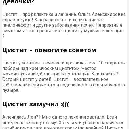
девочки?
Цистит – профилактика и лечение. Ольга Александровна,
здравствуйте! Как распознать и лечить цистит,
пиелонефрит и другие заболевания почек. Неприятные
симптомы : как проявляется цистит у мужчин и женщин
?
Цистит – помогите советом
Цистит у женщин : лечение и профилактика. 10 секретов
победы над хроническим циститом. Частое
мочеиспускание, боль: цистит у женщин. Как лечить ?
Острый цистит у детей. Цистит – воспалительное
заболевание слизистого и подслизистого слоя мочевого
пузыря.
Цистит замучил :(((
А лечилась Лен?? Мне одного лечения хватило! Если
интересно напишу схему! Хоть там и убойное количесво
антибиотиков зато помогает сразу (по крайней Цистит у