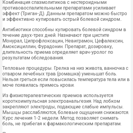
Комбинация спазмолитиков с нестероидными
противовоспалительными препаратами усиливает
эффект (Триган-Д). Данным препаратом можно быстро
и эффективно купировать острый болевой синдром..
Антибиотики способны купировать болевой синдром в
течение двух-трех дней. Назначают при цистите
Монурал, Ципрофлоксацин, Невиграмон, Цефалексин,
Амоксициллин, Фурадонин. Препарат, дозировку,
длительность приема определяет врач-уролог по
результатам обследования.
Тепловые процедуры. Грелка на низ живота, ванночка с
отваром лечебных трав (ромашка) уменьшат боль.
Нельзя греться если повысилась температура тела или в
моче появилась примесь крови.
Из физиотерапевтических приемов используется
короткоимпульсная электроанальгезия. Над лобком
закрепляют электроды, подающие слабые импульсы.
Мышцы расслабляются, болевые ощущения снижаются.
Курс лечения 1-2 недели. Метод позволяет снимать
боль, не прибегая к фармакологическим препаратам.