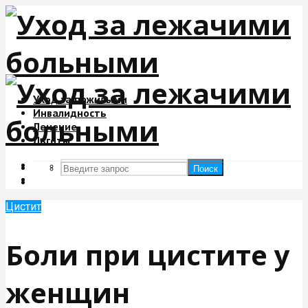
Уход за пожилыми
Инвалидность
Лечение
Льготы
Поиск
Поиск
Цистит
Боли при цистите у
женщин