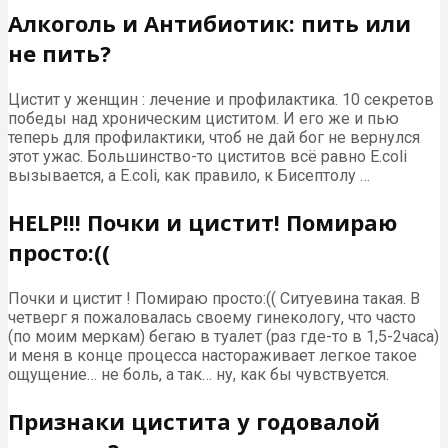
Алкоголь и Антибиотик: пить или
не пить?
Цистит у женщин : лечение и профилактика. 10 секретов
победы над хроническим циститом. И его же и пью
теперь для профилактики, чтоб не дай бог не вернулся
этот ужас. Большинство-то циститов всё равно E.coli
вызывается, а E.coli, как правило, к Бисептолу …
HELP!!! Почки и цистит! Помираю
просто:((
Почки и цистит ! Помираю просто:(( Ситуевина такая. В
четверг я пожаловалась своему гинекологу, что часто
(по моим меркам) бегаю в туалет (раз где-то в 1,5-2часа)
и меня в конце процесса настораживает легкое такое
ощущение… не боль, а так… ну, как бы чувствуется.
Признаки цистита у годовалой