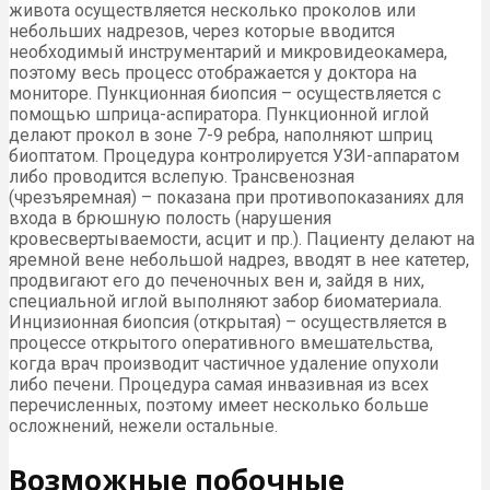
живота осуществляется несколько проколов или
небольших надрезов, через которые вводится
необходимый инструментарий и микровидеокамера,
поэтому весь процесс отображается у доктора на
мониторе. Пункционная биопсия – осуществляется с
помощью шприца-аспиратора. Пункционной иглой
делают прокол в зоне 7-9 ребра, наполняют шприц
биоптатом. Процедура контролируется УЗИ-аппаратом
либо проводится вслепую. Трансвенозная
(чрезъяремная) – показана при противопоказаниях для
входа в брюшную полость (нарушения
кровесвертываемости, асцит и пр.). Пациенту делают на
яремной вене небольшой надрез, вводят в нее катетер,
продвигают его до печеночных вен и, зайдя в них,
специальной иглой выполняют забор биоматериала.
Инцизионная биопсия (открытая) – осуществляется в
процессе открытого оперативного вмешательства,
когда врач производит частичное удаление опухоли
либо печени. Процедура самая инвазивная из всех
перечисленных, поэтому имеет несколько больше
осложнений, нежели остальные.
Возможные побочные