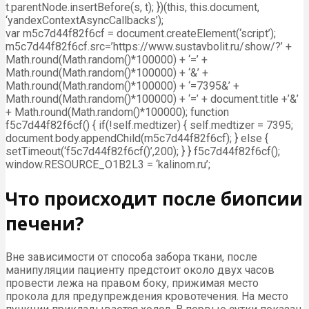
t.parentNode.insertBefore(s, t); })(this, this.document,
‘yandexContextAsyncCallbacks’);
var m5c7d44f82f6cf = document.createElement(‘script’);
m5c7d44f82f6cf.src=’https://www.sustavbolit.ru/show/?’ +
Math.round(Math.random()*100000) + ‘=’ +
Math.round(Math.random()*100000) + ‘&’ +
Math.round(Math.random()*100000) + ‘=7395&’ +
Math.round(Math.random()*100000) + ‘=’ + document.title +’&’
+ Math.round(Math.random()*100000); function
f5c7d44f82f6cf() { if(!self.medtizer) { self.medtizer = 7395;
document.body.appendChild(m5c7d44f82f6cf); } else {
setTimeout(‘f5c7d44f82f6cf()’,200); } } f5c7d44f82f6cf();
window.RESOURCE_O1B2L3 = ‘kalinom.ru’;
Что происходит после биопсии
печени?
Вне зависимости от способа забора ткани, после
манипуляции пациенту предстоит около двух часов
провести лежа на правом боку, прижимая место
прокола для предупреждения кровотечения. На место