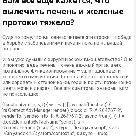
Вам все еще кажется, что
вылечить печень и желсные
протоки тяжело?
Судя по тому, что вы сейчас читаете эти строки – победа
в борьбе с заболеваниями печени пока не на вашей
стороне…
И вы уже думали о хирургическом вмешательстве? Оно
и понятно, ведь печень – очень важный орган, а его
правильное функционирование – залог здоровья и
хорошего самочувствия. Тошнота и рвота, желтоватый
или сероватый оттенок кожи, горечь во рту, потемнение
цвета мочи и диарея… Все эти симптомы знакомы вам
не понаслышке.
(function(w, d, n, s, t) { w = w || []; w.push(function() {
Ya.Context.AdvManager.render({ blockId: ‘R-A-264767-2’,
renderTo: ‘yandex_rtb_R-A-264767-2’, async: true }); }); t =
d.getElementsByTagName(‘script’); s =
d.createElement(‘script’); s.type = ‘text/javascript’; s.src =
‘//an.yandex.ru/system/context.js’; s.async = true;