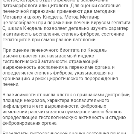
патоморфолога или цитолога. Для оценки состояния
печеночной паренхимы применяют две методики —
Метавир и шкалу Кнодель. Метод Метавир
целесообразен при поражении печени вирусом гепатита
С, шкала Кнодель позволяет детально изучить характер
и активность воспаления, степень фиброза, состояние
гепатоцитов при самой разной патологии.
При оценке печеночного биоптата по Кнодель
высчитывается так называемый индекс
гистологической активности, отражающий
выраженность воспаления в паренхиме органа, и
определяется степень фиброза, указывающая на
хронизацию и риск цирротического перерождения
печени.
В зависимости от числа клеток с признаками дистрофии,
площади некрозов, характера воспалительного
инфильтрата и его выраженности, фиброзных
изменений рассчитывается суммарное число баллов,
определяющее гистологическую активность и стадию
фиброзирования органа.
Результаты гистологической оценки состояния печени