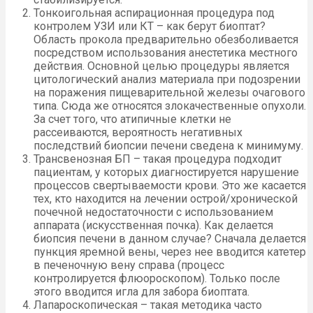
Тонкоигольная аспирационная процедура под
контролем УЗИ или КТ – как берут биоптат?
Область прокола предварительно обезболивается
посредством использования анестетика местного
действия. Основной целью процедуры является
цитологический анализ материала при подозрении
на поражения пищеварительной железы очагового
типа. Сюда же относятся злокачественные опухоли.
За счет того, что атипичные клетки не
рассеиваются, вероятность негативных
последствий биопсии печени сведена к минимуму.
Трансвенозная БП – такая процедура подходит
пациентам, у которых диагностируется нарушение
процессов свертываемости крови. Это же касается
тех, кто находится на лечении острой/хронической
почечной недостаточности с использованием
аппарата (искусственная почка). Как делается
биопсия печени в данном случае? Сначала делается
пункция яремной вены, через нее вводится катетер
в печеночную вену справа (процесс
контролируется флюороскопом). Только после
этого вводится игла для забора биоптата.
Лапароскопическая – такая методика часто