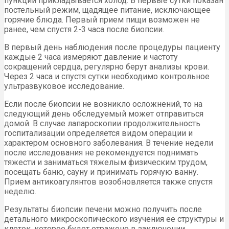
пункции прикладывается холод. В первые сутки показан
постельный режим, щадящее питание, исключающее
горячие блюда. Первый прием пищи возможен не
ранее, чем спустя 2-3 часа после биопсии.
В первый день наблюдения после процедуры пациенту
каждые 2 часа измеряют давление и частоту
сокращений сердца, регулярно берут анализы крови.
Через 2 часа и спустя сутки необходимо контрольное
ультразвуковое исследование.
Если после биопсии не возникло осложнений, то на
следующий день обследуемый может отправиться
домой. В случае лапароскопии продолжительность
госпитализации определяется видом операции и
характером основного заболевания. В течение недели
после исследования не рекомендуется поднимать
тяжести и заниматься тяжелым физическим трудом,
посещать баню, сауну и принимать горячую ванну.
Прием антикоагулянтов возобновляется также спустя
неделю.
Результаты биопсии печени можно получить после
детального микроскопического изучения ее структуры и
клеток, которое будет отражено в заключении