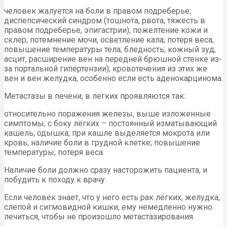
человек жалуется на боли в правом подреберье;
диспепсический синдром (тошнота, рвота, тяжесть в
правом подреберье, эпигастрии); пожелтение кожи и
склер; потемнение мочи, осветление кала; потеря веса;
повышение температуры тела; бледность; кожный зуд;
асцит, расширение вен на передней брюшной стенке из-
за портальной гипертензии); кровотечения из этих же
вен и вен желудка, особенно если есть аденокарцинома.
Метастазы в печени, в легких проявляются так:
относительно поражения железы, выше изложенные
симптомы;
с боку лёгких – постоянный изматывающий
кашель; одышка; при кашле выделяется мокрота или
кровь; наличие боли в грудной клетке; повышение
температуры; потеря веса.
Наличие боли должно сразу насторожить пациента, и
побудить к походу к врачу.
Если человек знает, что у него есть рак лёгких, желудка,
слепой и сигмовидной кишки, ему немедленно нужно
лечиться, чтобы не произошло метастазирования.