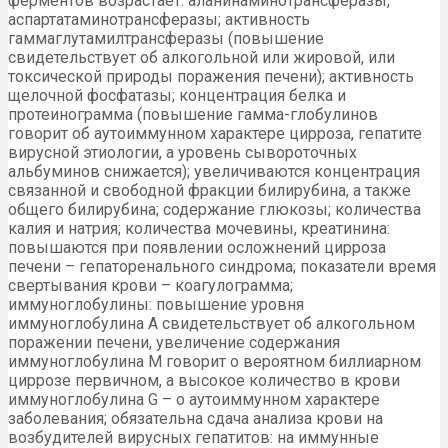
ферментов возрастает: аланинаминотрансферазы,
аспартатаминотрансферазы; активность
гаммаглутамилтрансферазы (повышение
свидетельствует об алкогольной или жировой, или
токсической природы поражения печени); активность
щелочной фосфатазы; концентрация белка и
протеинограмма (повышение гамма-глобулинов
говорит об аутоиммунном характере цирроза, гепатите
вирусной этиологии, а уровень сывороточных
альбуминов снижается); увеличиваются концентрация
связанной и свободной фракции билирубина, а также
общего билирубина; содержание глюкозы; количества
калия и натрия; количества мочевины, креатинина:
повышаются при появлении осложнений цирроза
печени – гепаторенального синдрома; показатели время
свертывания крови – коагулограмма;
иммуноглобулины: повышение уровня
иммуноглобулина А свидетельствует об алкогольном
поражении печени, увеличение содержания
иммуноглобулина М говорит о вероятном биллиарном
циррозе первичном, а высокое количество в крови
иммуноглобулина G ­– о аутоиммунном характере
заболевания; обязательна сдача анализа крови на
возбудителей вирусных гепатитов: на иммунные