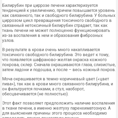
Билирубин при циррозе печени характеризуется
тенденцией к увеличению, причем повышается уровень
как связанного, так и свободного билирубина. У больных
циррозом цикл превращения токсичного свободного в
связанный нетоксичный билирубин страдает, так как
ткань печени не может полноценно функционировать
из-за воспаления в нем и образования фиброзных
узлов.
В результате в крови очень много накапливается
токсичного свободного билирубина. Это ведет к тому,
что появляется шафраново-желтая окраска кожного
покрова, склер. Сначала окрашиваются глаза, слизистые,
затем ладони и подошва, а после – весь кожный покров.
Моча окрашивается в темно-коричневый цвет («цвет
пива»), так как в крови много связанного билирубина, и
он фильтруется почками, а стул, наоборот,
обесцвечивается (не полностью).
Этот факт позволяет предположить наличие воспаления
в ткани печени, а именно желтуху паренхиматозную. А
для выяснения причины этого процесса необходимо