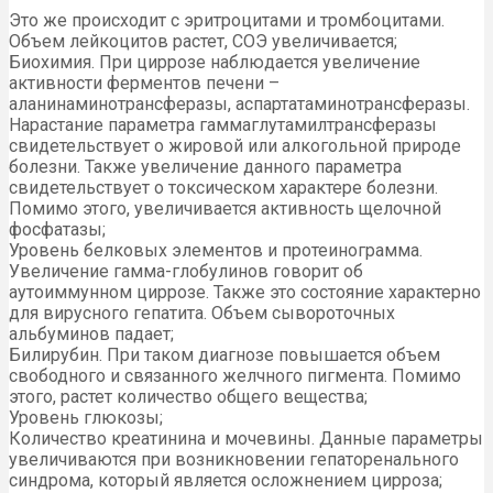
Это же происходит с эритроцитами и тромбоцитами.
Объем лейкоцитов растет, СОЭ увеличивается;
Биохимия. При циррозе наблюдается увеличение
активности ферментов печени –
аланинаминотрансферазы, аспартатаминотрансферазы.
Нарастание параметра гаммаглутамилтрансферазы
свидетельствует о жировой или алкогольной природе
болезни. Также увеличение данного параметра
свидетельствует о токсическом характере болезни.
Помимо этого, увеличивается активность щелочной
фосфатазы;
Уровень белковых элементов и протеинограмма.
Увеличение гамма-глобулинов говорит об
аутоиммунном циррозе. Также это состояние характерно
для вирусного гепатита. Объем сывороточных
альбуминов падает;
Билирубин. При таком диагнозе повышается объем
свободного и связанного желчного пигмента. Помимо
этого, растет количество общего вещества;
Уровень глюкозы;
Количество креатинина и мочевины. Данные параметры
увеличиваются при возникновении гепаторенального
синдрома, который является осложнением цирроза;