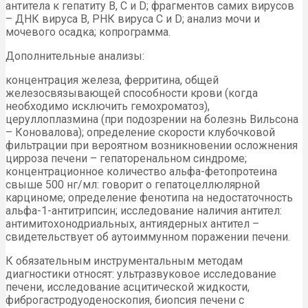
антитела к гепатиту В, С и D; фрагментов самих вирусов
– ДНК вируса В, РНК вируса С и D; анализ мочи и
мочевого осадка; копрограмма.
Дополнительные анализы:
концентрация железа, ферритина, общей
железосвязывающей способности крови (когда
необходимо исключить гемохроматоз),
церуллоплазмина (при подозрении на болезнь Вильсона
– Коновалова); определение скорости клубочковой
фильтрации при вероятном возникновении осложнения
цирроза печени – гепаторенальном синдроме;
концентрационное количество альфа-фетопротеина
свыше 500 нг/мл: говорит о гепатоцеллюлярной
карциноме; определение фенотипа на недостаточность
альфа-1-антитрипсин; исследование наличия антител:
антимитохонодриальных, антиядерных антител –
свидетельствует об аутоиммунном поражении печени.
К обязательным инструментальным методам
диагностики относят: ультразвуковое исследование
печени, исследование асцитической жидкости,
фиброгастродуоденоскопия, биопсия печени с