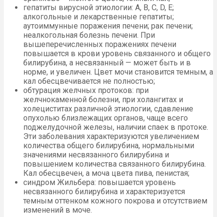
гепатиты вирусной этиологии: А, В, С, D, Е;
алкогольные и лекарственные гепатиты;
аутоиммунные поражения печени; рак печени;
неалкогольная болезнь печени. При
вышеперечисленных поражениях печени
повышается в крови уровень связанного и общего
билирубина, а несвязанный — может быть и в
норме, и увеличен. Цвет мочи становится темным, а
кал обесцвечивается не полностью;
обтурация желчных протоков: при
желчнокаменной болезни, при холангитах и
холециститах различной этиологии, сдавление
опухолью близлежащих органов, чаще всего
поджелудочной железы, наличии спаек в протоке.
Эти заболевания характеризуются увеличением
количества общего билирубина, нормальными
значениями несвязанного билирубина и
повышением количества связанного билирубина.
Кал обесцвечен, а моча цвета пива, пенистая;
синдром Жильбера: повышается уровень
несвязанного билирубина и характеризуется
темным оттенком кожного покрова и отсутствием
изменений в моче.