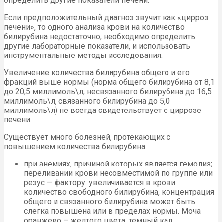
определить другие показатели печени.
Если предположительный диагноз звучит как «цирроз
печени», то одного анализа крови на количество
билирубина недостаточно, необходимо определить
другие лабораторные показатели, и использовать
инструментальные методы исследования.
Увеличение количества билирубина общего и его
фракций выше нормы (норма общего билирубина от 8,1
до 20,5 миллимоль\л, несвязанного билирубина до 16,5
миллимоль\л, связанного билирубина до 5,0
миллимоль\л) не всегда свидетельствует о циррозе
печени.
Существует много болезней, протекающих с
повышением количества билирубина:
при анемиях, причиной которых является гемолиз;
переливании крови несовместимой по группе или
резус — фактору: увеличивается в крови
количество свободного билирубина, концентрация
общего и связанного билирубина может быть
слегка повышена или в пределах нормы. Моча
оранжево – желтого цвета, темный кал;