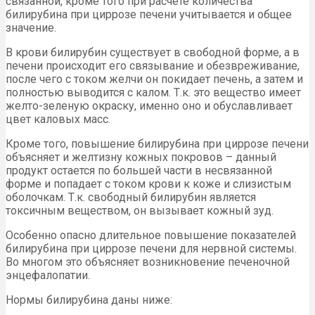
связанной, кроме того при расчете количества
билирубина при циррозе печени учитывается и общее
значение.
В крови билирубин существует в свободной форме, а в
печени происходит его связывание и обезвреживание,
после чего с током желчи он покидает печень, а затем и
полностью выводится с калом. Т.к. это вещество имеет
желто-зеленую окраску, именно оно и обуславливает
цвет каловых масс.
Кроме того, повышение билирубина при циррозе печени
объясняет и желтизну кожных покровов – данный
продукт остается по большей части в несвязанной
форме и попадает с током крови к коже и слизистым
оболочкам. Т.к. свободный билирубин является
токсичным веществом, он вызывает кожный зуд.
Особенно опасно длительное повышение показателей
билирубина при циррозе печени для нервной системы.
Во многом это объясняет возникновение печеночной
энцефалопатии.
Нормы билирубина даны ниже: