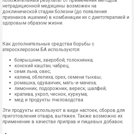
положительный результат от применения методов
нетрадиционной медицины возможен на
доклинической стадии болезни (до появления
признаков ишемии) в комбинации их с диетотерапией и
здоровым образом жизни.
Как дополнительные средства борьбы с
атеросклерозом БА используются:
боярышник, зверобой, толокнянка;
конский каштан, чабрец;
семя льна, овес;
калина, облепиха, орех, семена тыквы;
ромашка, одуванчик, мать-и-мачеха;
лимонник, подорожник, вереск, шалфей;
крапива, укроп, чеснок, куркума;
мед и продукты пчеловодства.
Эти продукты используют в виде настоек, сборов для
приготовления отвара, вытяжек. Также возможно их
применение в качестве приправ и пищевых добавок.