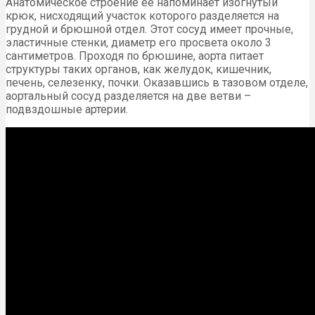
Анатомическое строение ее напоминает изогнутый
крюк, нисходящий участок которого разделяется на
грудной и брюшной отдел. Этот сосуд имеет прочные,
эластичные стенки, диаметр его просвета около 3
сантиметров. Проходя по брюшине, аорта питает
структуры таких органов, как желудок, кишечник,
печень, селезенку, почки. Оказавшись в тазовом отделе,
аортальный сосуд разделяется на две ветви –
подвздошные артерии.