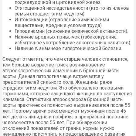
поджелудочной и щитовидной желез.
Отягощенной наследственности (кто-то из членов
семьи страдает этим недугом).
Интоксикации (отравление химическими
веществами, вредные условия труда).
Гиподинамии (снижение физической активности).
Наличие вредных привычек (табакокурение,
избыточное употребление алкогольных напитков).
Наличие в анамнезе гипертонической болезни.
Следует отметить, что чем старше человек становится,
тем больше возрастает риск возникновение
атеросклеротических изменений в брюшной части
аорты. Данная патология чаще встречается у
представителей сильного пола. Женщины реже
страдают этим недугом. Это обусловлено половыми
гормонами, которые защищают женщин до наступления
климакса. Статистика атеросклероза брюшной части
аорты практически полностью выравнивается после 55
лет. Поэтому врачи рекомендуют мужчинам после 45
лет делать липидный профиля, а прекрасной половине
человечества после 55 лет. При обнаружении
отклонений показателей от границ нормы нужно
немедленно приступить к предотвращению развития