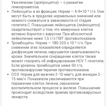
Увеличение (эритроцитоз) — о развитии
гемохроматоза.
Лейкоциты и их фракции. Норма — 4-9×10 ⁹ г/л. Они
могут быть в пределах нормальных значений или
немного снижаться в зависимости от стадии
гепатита С. Повышение лейкоцитов (лейкоцитоз)
свидетельствует о том, что иммунные клетки
активно борются с вирусом. При абсолютной
лейкопении ниже 1,5 г/л ПВТ противопоказана.
Тромбоциты. Норма — 180-320 х 10 ⁹ г/л. При
снижении этих показателей определяется
дисфункция печени, нарушается свертываемость
крови. Значительное сокращение клеток также
может говорить об инфицировании HCV 1 генотипа.
Если уровень тромбоцитов ниже 50 г/л,
противовирусная терапия противопоказана.
СОЭ. Норма для мужчин 2-10 мм/ч, для женщин 2-
15 мм/ч. Показатели увеличиваются при
поражении клеток печени, серьезном
воспалительном процессе в железе. Повышение
происходит вследствие приема противовирусных
лекарств.