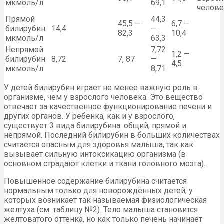
мкмоль/л
69,1
челове
Прямой
44,3
45,5 —
6,7 —
билирубин
14,4
—
82,3
10,4
мкмоль/л
63,3
Непрямой
7,72
1,2 —
билирубин
8,72
7, 87
—
4,5
мкмоль/л
8,71
У детей билирубин играет не менее важную роль в
организме, чем у взрослого человека. Это вещество
отвечает за качественное функционирование печени и
других органов. У ребёнка, как и у взрослого,
существует 3 вида билирубина: общий, прямой и
непрямой. Последний билирубин в больших количествах
считается опасным для здоровья малыша, так как
вызывает сильную интоксикацию организма (в
основном страдают клетки и ткани головного мозга).
Повышенное содержание билирубина считается
нормальным только для новорождённых детей, у
которых возникает так называемая физиологическая
желтуха (см. таблицу №2). Тело малыша становится
желтоватого оттенка, но как только печень начинает