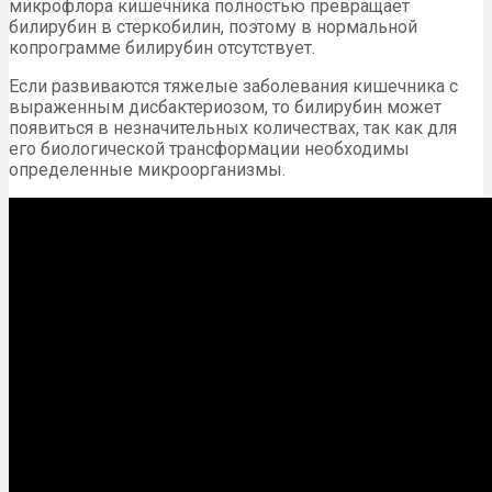
микрофлора кишечника полностью превращает
билирубин в стеркобилин, поэтому в нормальной
копрограмме билирубин отсутствует.
Если развиваются тяжелые заболевания кишечника с
выраженным дисбактериозом, то билирубин может
появиться в незначительных количествах, так как для
его биологической трансформации необходимы
определенные микроорганизмы.