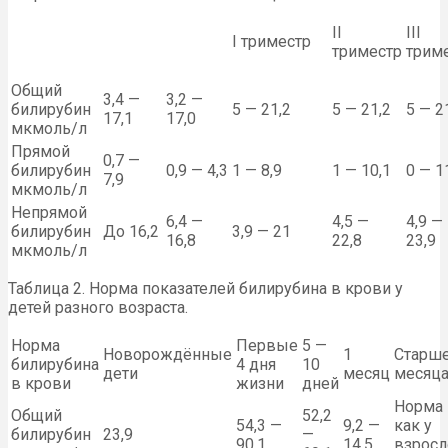
II
III
I триместр
триместр
трим
Общий
3,4 —
3,2 —
билирубин
5 — 21,2
5 — 21,2
5 — 2
17,1
17,0
мкмоль/л
Прямой
0,7 —
билирубин
0,9 — 4,3
1 — 8,9
1 — 10,1
0 — 1
7,9
мкмоль/л
Непрямой
6,4 —
4,5 —
4,9 —
билирубин
До 16,2
3,9 — 21
16,8
22,8
23,9
мкмоль/л
Таблица 2. Норма показателей билирубина в крови у
детей разного возраста.
Норма
Первые
5 —
Новорождённые
1
Старше
билирубина
4 дня
10
дети
месяц
месяц
в крови
жизни
дней
Норма
Общий
52,2
54,3 —
9,2 —
как у
билирубин
23,9
—
90,1
14,5
взросл