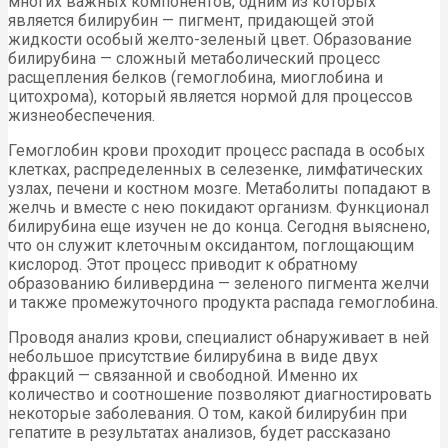
многих важных компонентов, одним из которых
является билирубин — пигмент, придающей этой
жидкости особый желто-зеленый цвет. Образование
билирубина — сложный метаболический процесс
расщепления белков (гемоглобина, миоглобина и
цитохрома), который является нормой для процессов
жизнеобеспечения.
Гемоглобин крови проходит процесс распада в особых
клетках, распределенных в селезенке, лимфатических
узлах, печени и костном мозге. Метаболиты попадают в
желчь и вместе с нею покидают организм. Функционал
билирубина еще изучен не до конца. Сегодня выяснено,
что он служит клеточным оксидантом, поглощающим
кислород. Этот процесс приводит к обратному
образованию биливердина — зеленого пигмента желчи
и также промежуточного продукта распада гемоглобина.
Проводя анализ крови, специалист обнаруживает в ней
небольшое присутствие билирубина в виде двух
фракций — связанной и свободной. Именно их
количество и соотношение позволяют диагностировать
некоторые заболевания. О том, какой билирубин при
гепатите в результатах анализов, будет рассказано