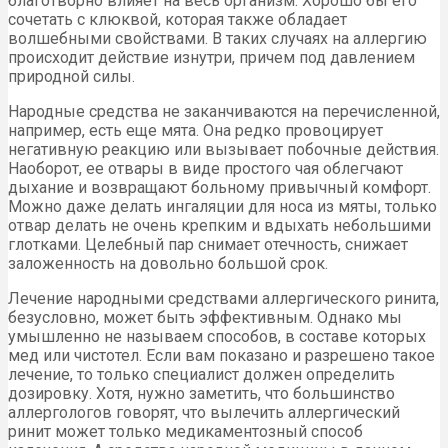
благотворно влияет на весь организм. Хорошо бы его
сочетать с клюквой, которая также обладает
волшебными свойствами. В таких случаях на аллергию
происходит действие изнутри, причем под давлением
природной силы.
Народные средства не заканчиваются на перечисленной,
например, есть еще мята. Она редко провоцирует
негативную реакцию или вызывает побочные действия.
Наоборот, ее отвары в виде простого чая облегчают
дыхание и возвращают больному привычный комфорт.
Можно даже делать ингаляции для носа из мяты, только
отвар делать не очень крепким и вдыхать небольшими
глотками. Целебный пар снимает отечность, снижает
заложенность на довольно большой срок.
Лечение народными средствами аллергического ринита,
безусловно, может быть эффективным. Однако мы
умышленно не называем способов, в составе которых
мед или чистотел. Если вам показано и разрешено такое
лечение, то только специалист должен определить
дозировку. Хотя, нужно заметить, что большинство
аллергологов говорят, что вылечить аллергический
ринит может только медикаментозный способ