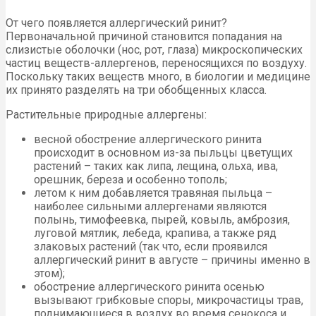
От чего появляется аллергический ринит?
Первоначальной причиной становится попадания на
слизистые оболочки (нос, рот, глаза) микроскопических
частиц веществ-аллергенов, переносящихся по воздуху.
Поскольку таких веществ много, в биологии и медицине
их принято разделять на три обобщенных класса.
Растительные природные аллергены:
весной обострение аллергического ринита
происходит в основном из-за пыльцы цветущих
растений – таких как липа, лещина, ольха, ива,
орешник, береза и особенно тополь;
летом к ним добавляется травяная пыльца –
наиболее сильными аллергенами являются
полынь, тимофеевка, пырей, ковыль, амброзия,
луговой мятлик, лебеда, крапива, а также ряд
злаковых растений (так что, если проявился
аллергический ринит в августе – причины именно в
этом);
обострение аллергического ринита осенью
вызывают грибковые споры, микрочастицы трав,
поднимающиеся в воздух во время сенокоса и